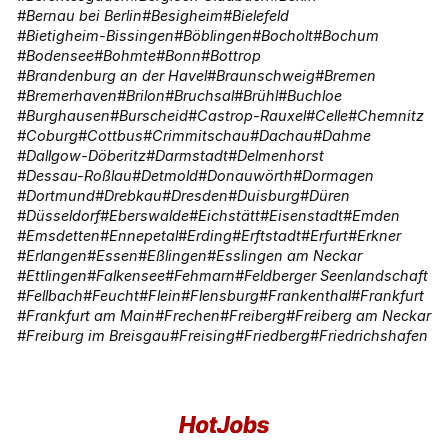
Bernau bei Berlin
Besigheim
Bielefeld
Bietigheim-Bissingen
Böblingen
Bocholt
Bochum
Bodensee
Bohmte
Bonn
Bottrop
Brandenburg an der Havel
Braunschweig
Bremen
Bremerhaven
Brilon
Bruchsal
Brühl
Buchloe
Burghausen
Burscheid
Castrop-Rauxel
Celle
Chemnitz
Coburg
Cottbus
Crimmitschau
Dachau
Dahme
Dallgow-Döberitz
Darmstadt
Delmenhorst
Dessau-Roßlau
Detmold
Donauwörth
Dormagen
Dortmund
Drebkau
Dresden
Duisburg
Düren
Düsseldorf
Eberswalde
Eichstätt
Eisenstadt
Emden
Emsdetten
Ennepetal
Erding
Erftstadt
Erfurt
Erkner
Erlangen
Essen
Eßlingen
Esslingen am Neckar
Ettlingen
Falkensee
Fehmarn
Feldberger Seenlandschaft
Fellbach
Feucht
Flein
Flensburg
Frankenthal
Frankfurt
Frankfurt am Main
Frechen
Freiberg
Freiberg am Neckar
Freiburg im Breisgau
Freising
Friedberg
Friedrichshafen