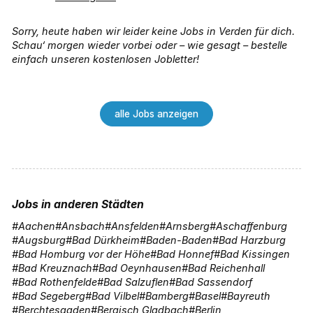
Sorry, heute haben wir leider keine Jobs in Verden für dich.
Schau‘ morgen wieder vorbei oder – wie gesagt – bestelle
einfach unseren kostenlosen Jobletter!
alle Jobs anzeigen
Jobs in anderen Städten
Aachen
Ansbach
Ansfelden
Arnsberg
Aschaffenburg
Augsburg
Bad Dürkheim
Baden-Baden
Bad Harzburg
Bad Homburg vor der Höhe
Bad Honnef
Bad Kissingen
Bad Kreuznach
Bad Oeynhausen
Bad Reichenhall
Bad Rothenfelde
Bad Salzuflen
Bad Sassendorf
Bad Segeberg
Bad Vilbel
Bamberg
Basel
Bayreuth
Berchtesgaden
Bergisch Gladbach
Berlin