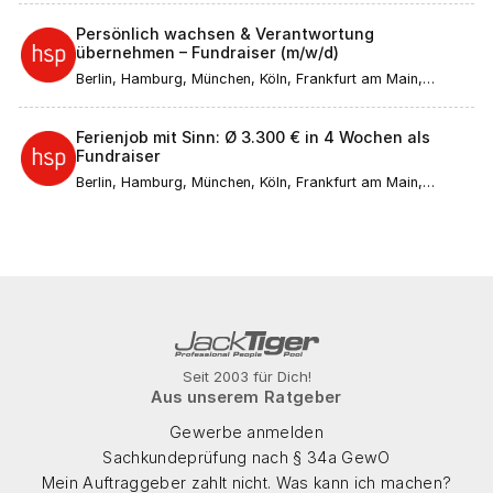
Persönlich wachsen & Verantwortung
übernehmen – Fundraiser (m/w/d)
Berlin, Hamburg, München, Köln, Frankfurt am Main,
Düsseldorf, Stuttgart, Leipzig, Dortmund, Bremen, Essen,
Dresden, Hannover, Nürnberg, Duisburg, Bochum,
Wuppertal, Bielefeld, Bonn, Mannheim, Karlsruhe, Münster,
Ferienjob mit Sinn: Ø 3.300 € in 4 Wochen als
Augsburg, Aachen, Wiesbaden, Gelsenkirchen,
Fundraiser
Mönchengladbach, Braunschweig, Kiel, Chemnitz, Halle
(Saale), Magdeburg, Freiburg im Breisgau, Krefeld, Mainz,
Berlin, Hamburg, München, Köln, Frankfurt am Main,
Lübeck, Erfurt, Rostock, Kassel, Saarbrücken, Potsdam,
Düsseldorf, Stuttgart, Leipzig, Dortmund, Bremen, Essen,
Regensburg, Würzburg, Göttingen, Heidelberg, Tübingen,
Dresden, Hannover, Nürnberg, Duisburg, Bochum,
Ulm, Ingolstadt, Bamberg, Passau
Wuppertal, Bielefeld, Bonn, Mannheim, Karlsruhe, Münster,
Augsburg, Aachen, Wiesbaden, Gelsenkirchen,
Mönchengladbach, Braunschweig, Kiel, Chemnitz, Halle
(Saale), Magdeburg, Freiburg im Breisgau, Krefeld, Mainz,
Lübeck, Erfurt, Rostock, Kassel, Saarbrücken, Potsdam,
Regensburg, Würzburg, Göttingen, Heidelberg, Tübingen,
Ulm, Ingolstadt, Bamberg, Passau
Seit 2003 für Dich!
Aus unserem Ratgeber
Gewerbe anmelden
Sachkundeprüfung nach § 34a GewO
Mein Auftraggeber zahlt nicht. Was kann ich machen?