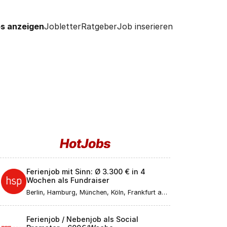
s anzeigen
Jobletter
Ratgeber
Job inserieren
Ferienjob mit Sinn: Ø 3.300 € in 4
Wochen als Fundraiser
Berlin, Hamburg, München, Köln, Frankfurt am
Main, Düsseldorf, Stuttgart, Leipzig,
Dortmund, Bremen, Essen, Dresden, Hannover,
Nürnberg, Duisburg, Bochum, Wuppertal,
Ferienjob / Nebenjob als Social
Bielefeld, Bonn, Mannheim, Karlsruhe, Münster,