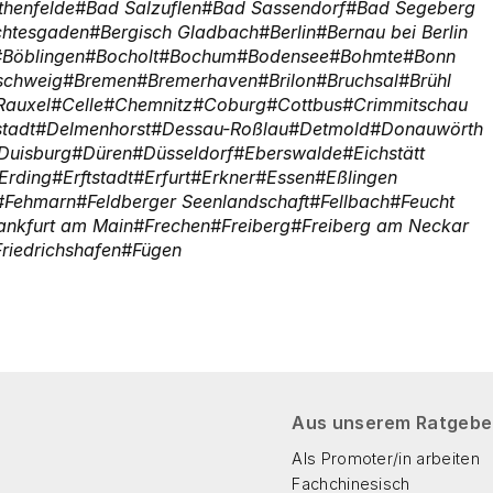
thenfelde
Bad Salzuflen
Bad Sassendorf
Bad Segeberg
chtesgaden
Bergisch Gladbach
Berlin
Bernau bei Berlin
Böblingen
Bocholt
Bochum
Bodensee
Bohmte
Bonn
schweig
Bremen
Bremerhaven
Brilon
Bruchsal
Brühl
Rauxel
Celle
Chemnitz
Coburg
Cottbus
Crimmitschau
tadt
Delmenhorst
Dessau-Roßlau
Detmold
Donauwörth
Duisburg
Düren
Düsseldorf
Eberswalde
Eichstätt
Erding
Erftstadt
Erfurt
Erkner
Essen
Eßlingen
Fehmarn
Feldberger Seenlandschaft
Fellbach
Feucht
ankfurt am Main
Frechen
Freiberg
Freiberg am Neckar
Friedrichshafen
Fügen
Aus unserem Ratgebe
Als Promoter/in arbeiten
Fachchinesisch