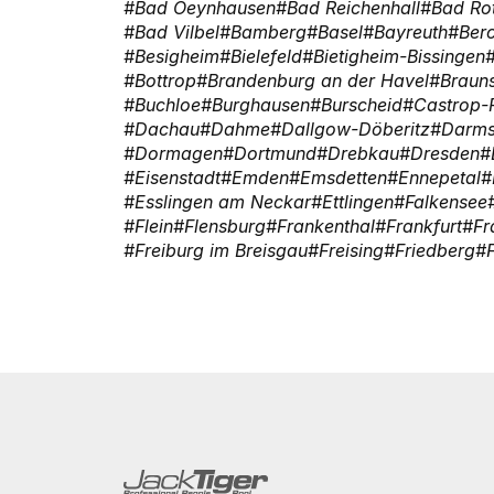
Bad Oeynhausen
Bad Reichenhall
Bad Ro
Bad Vilbel
Bamberg
Basel
Bayreuth
Ber
Besigheim
Bielefeld
Bietigheim-Bissingen
Bottrop
Brandenburg an der Havel
Braun
Buchloe
Burghausen
Burscheid
Castrop-
Dachau
Dahme
Dallgow-Döberitz
Darms
Dormagen
Dortmund
Drebkau
Dresden
Eisenstadt
Emden
Emsdetten
Ennepetal
Esslingen am Neckar
Ettlingen
Falkensee
Flein
Flensburg
Frankenthal
Frankfurt
Fr
Freiburg im Breisgau
Freising
Friedberg