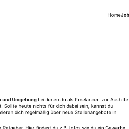
Home
Job
en und Umgebung
bei denen du als Freelancer, zur Aushilfe
. Sollte heute nichts für dich dabei sein, kannst du
mieren dich regelmäßig über neue Stellenangebote in
em
Ratgeber
. Hier findest du z.B. Infos wie du ein
Gewerbe