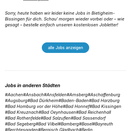
Sorry, heute haben wir leider keine Jobs in Bietigheim-
Bissingen für dich. Schau‘ morgen wieder vorbei oder – wie
gesagt – bestelle einfach unseren kostenlosen Jobletter!
alle Jobs anzeigen
Jobs in anderen Städten
Aachen
Ansbach
Ansfelden
Arnsberg
Aschaffenburg
Augsburg
Bad Dürkheim
Baden-Baden
Bad Harzburg
Bad Homburg vor der Höhe
Bad Honnef
Bad Kissingen
Bad Kreuznach
Bad Oeynhausen
Bad Reichenhall
Bad Rothenfelde
Bad Salzuflen
Bad Sassendorf
Bad Segeberg
Bad Vilbel
Bamberg
Basel
Bayreuth
Berchtesgaden
Bergisch Gladbach
Berlin