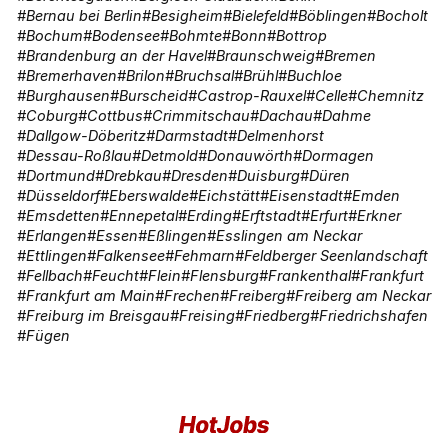
Bernau bei Berlin
Besigheim
Bielefeld
Böblingen
Bocholt
Bochum
Bodensee
Bohmte
Bonn
Bottrop
Brandenburg an der Havel
Braunschweig
Bremen
Bremerhaven
Brilon
Bruchsal
Brühl
Buchloe
Burghausen
Burscheid
Castrop-Rauxel
Celle
Chemnitz
Coburg
Cottbus
Crimmitschau
Dachau
Dahme
Dallgow-Döberitz
Darmstadt
Delmenhorst
Dessau-Roßlau
Detmold
Donauwörth
Dormagen
Dortmund
Drebkau
Dresden
Duisburg
Düren
Düsseldorf
Eberswalde
Eichstätt
Eisenstadt
Emden
Emsdetten
Ennepetal
Erding
Erftstadt
Erfurt
Erkner
Erlangen
Essen
Eßlingen
Esslingen am Neckar
Ettlingen
Falkensee
Fehmarn
Feldberger Seenlandschaft
Fellbach
Feucht
Flein
Flensburg
Frankenthal
Frankfurt
Frankfurt am Main
Frechen
Freiberg
Freiberg am Neckar
Freiburg im Breisgau
Freising
Friedberg
Friedrichshafen
Fügen