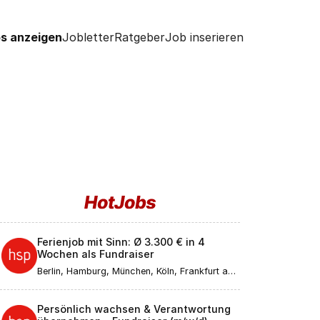
s anzeigen
Jobletter
Ratgeber
Job inserieren
Ferienjob mit Sinn: Ø 3.300 € in 4
Wochen als Fundraiser
Berlin, Hamburg, München, Köln, Frankfurt am
Main, Düsseldorf, Stuttgart, Leipzig,
Dortmund, Bremen, Essen, Dresden, Hannover,
Nürnberg, Duisburg, Bochum, Wuppertal,
Persönlich wachsen & Verantwortung
Bielefeld, Bonn, Mannheim, Karlsruhe, Münster,