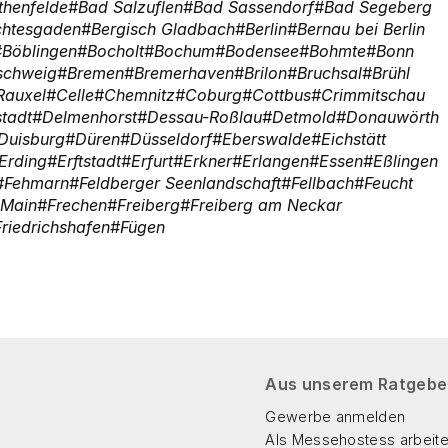
thenfelde
Bad Salzuflen
Bad Sassendorf
Bad Segeberg
chtesgaden
Bergisch Gladbach
Berlin
Bernau bei Berlin
Böblingen
Bocholt
Bochum
Bodensee
Bohmte
Bonn
schweig
Bremen
Bremerhaven
Brilon
Bruchsal
Brühl
Rauxel
Celle
Chemnitz
Coburg
Cottbus
Crimmitschau
tadt
Delmenhorst
Dessau-Roßlau
Detmold
Donauwörth
Duisburg
Düren
Düsseldorf
Eberswalde
Eichstätt
Erding
Erftstadt
Erfurt
Erkner
Erlangen
Essen
Eßlingen
Fehmarn
Feldberger Seenlandschaft
Fellbach
Feucht
 Main
Frechen
Freiberg
Freiberg am Neckar
Friedrichshafen
Fügen
Aus unserem Ratgebe
Gewerbe anmelden
Als Messehostess arbeit