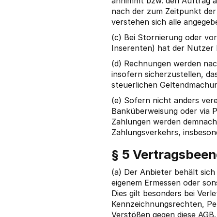
annimmt bzw. den Auftrag au
nach der zum Zeitpunkt der 
verstehen sich alle angegeb
(c) Bei Stornierung oder vo
Inserenten) hat der Nutzer 
(d) Rechnungen werden nach
insofern sicherzustellen, d
steuerlichen Geltendmachun
(e) Sofern nicht anders verei
Banküberweisung oder via P
Zahlungen werden demnach n
Zahlungsverkehrs, insbeson
§ 5 Vertragsbeen
(a) Der Anbieter behält sic
eigenem Ermessen oder son
Dies gilt besonders bei Ve
Kennzeichnungsrechten, Per
Verstößen gegen diese AGB.