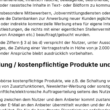
oder rassistische Inhalte in Text- oder Bildform zu kommu
– insbesondere Mitbewerbern, Jobvermittlungsdiensten ode
owie die Datenbanken zur Anwerbung neuer Kunden jeglich
e oder indirekte kommerzielle Werbung etwa für eigene In
leistungen, die nichts mit einer eigentlichen Stellenverm
rm von Anzeigen etc.) beauftragt/gebucht wurden.
die Ziffern § 3 a) bis d) verspricht der Nutzer, unter Auss
 die Zahlung einer Vertragsstrafe in Höhe von je 2.000 
der Ansprüche bleibt ausdrücklich vorbehalten.
lung / kostenpflichtige Produkte un
obbörse kostenpflichtige Produkte, wie z.B. die Schaltung
 von Zusatzfunktionen, Newsletter-Werbung oder sonstig
hriftliche/elektronische Auftragserteilung seitens des Nutze
trag zwischen dem Nutzer und dem Anbieter kommt zustand
der E-Mail an den Anbieter übermittelt wurden und der A