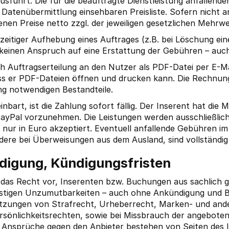
sführt. Die für die beauftragte Dienstleistung anfallende
Datenübermittlung einsehbaren Preisliste. Sofern nicht 
enen Preise netto zzgl. der jeweiligen gesetzlichen Mehrwe
rzeitiger Aufhebung eines Auftrages (z.B. bei Löschung ein
keinen Anspruch auf eine Erstattung der Gebühren – auch 
 Auftragserteilung an den Nutzer als PDF-Datei per E-Ma
ass er PDF-Dateien öffnen und drucken kann. Die Rechnung
g notwendigen Bestandteile.
nbart, ist die Zahlung sofort fällig. Der Inserent hat die M
ayPal vorzunehmen. Die Leistungen werden ausschließlich
ur in Euro akzeptiert. Eventuell anfallende Gebühren i
dere bei Überweisungen aus dem Ausland, sind vollständig
digung, Kündigungsfristen
h das Recht vor, Inserenten bzw. Buchungen aus sachlich 
stigen Unzumutbarkeiten – auch ohne Ankündigung und 
rletzungen von Strafrecht, Urheberrecht, Marken- und and
sönlichkeitsrechten, sowie bei Missbrauch der angeboten
 Ansprüche gegen den Anbieter bestehen von Seiten des In