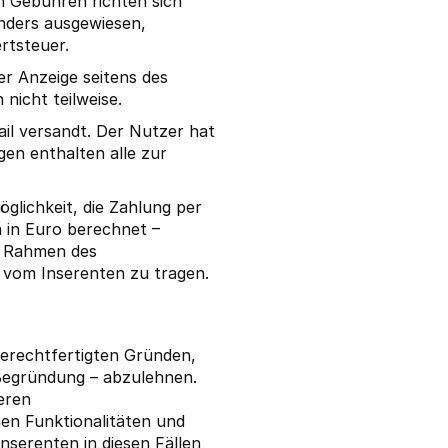
n Gebühren richten sich
anders ausgewiesen,
rtsteuer.
er Anzeige seitens des
nicht teilweise.
il versandt. Der Nutzer hat
en enthalten alle zur
öglichkeit, die Zahlung per
 in Euro berechnet –
m Rahmen des
 vom Inserenten zu tragen.
gerechtfertigten Gründen,
Begründung – abzulehnen.
eren
en Funktionalitäten und
serenten in diesen Fällen