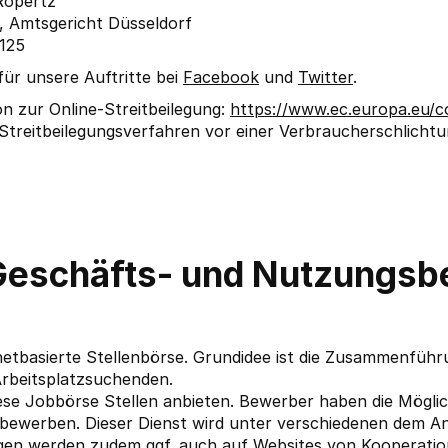
Ropertz
, Amtsgericht Düsseldorf
125
für unsere Auftritte bei
Facebook
und
Twitter
.
n zur Online-Streitbeilegung:
https://www.ec.europa.eu/
treitbeilegungsverfahren vor einer Verbraucherschlichtung
Geschäfts- und Nutzungs­
rnetbasierte Stellenbörse. Grundidee ist die Zusammenfüh
Arbeitsplatzsuchenden.
se Jobbörse Stellen anbieten. Bewerber haben die Möglich
 bewerben. Dieser Dienst wird unter verschiedenen dem 
igen werden zudem ggf. auch auf Websites von Kooperati