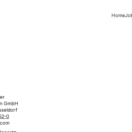
Home
Jo
der
en GmbH
sseldorf
52-0
r.com