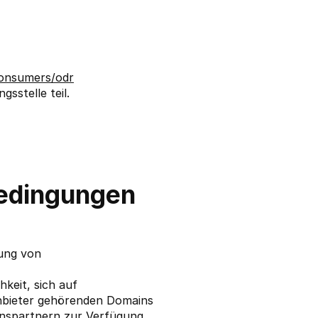
consumers/odr
sstelle teil.
bedingungen
rung von
keit, sich auf
Anbieter gehörenden Domains
onspartnern zur Verfügung