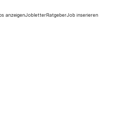
bs anzeigen
Jobletter
Ratgeber
Job inserieren