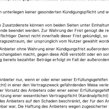
 unterliegen keiner gesonderten Kündigungspflicht und w
ge Zusatzdienste können von beiden Seiten unter Einhaltun
de beendet werden. Zur Wahrung der Frist genügt die re
lichtiger Dienst nicht innerhalb dieser Frist gekündigt, so
tragszeitraum, der ursprünglich vom Nutzer gewählt worde
 Anbieter ohne Wahrung einer Kündigungsfrist außerorden
schangaben macht, gegen diese AGB verstößt oder ein son
g bereits bezahlter Beträge erfolgt im Fall der außerorden
nbieter nur, wenn er oder einer seiner Erfüllungsgehilfen
licht) in einer den Vertragszweck gefährdenden Weise verl
er Vorsatz des Anbieters oder einer seiner Erfüllungsgehi
etzung einer wesentlichen Vertragspflicht (Kardinalpflicht)
g des Anbieters auf den Schaden beschränkt, der für den A
bar war. Die Haftung des Anbieters wegen zugesicherter 