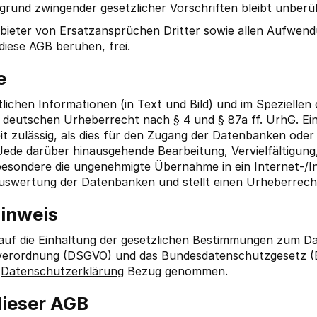
rund zwingender gesetzlicher Vorschriften bleibt unberü
nbieter von Ersatzansprüchen Dritter sowie allen Aufwend
iese AGB beruhen, frei.
e
tlichen Informationen (in Text und Bild) und im Speziellen
 deutschen Urheberrecht nach § 4 und § 87a ff. UrhG. Ei
eit zulässig, als dies für den Zugang der Datenbanken oder
 Jede darüber hinausgehende Bearbeitung, Vervielfältigung
sbesondere die ungenehmigte Übernahme in ein Internet-/I
Auswertung der Datenbanken und stellt einen Urheberrech
hinweis
 auf die Einhaltung der gesetzlichen Bestimmungen zum D
verordnung (DSGVO) und das Bundesdatenschutzgesetz 
e
Datenschutzerklärung
Bezug genommen.
dieser AGB