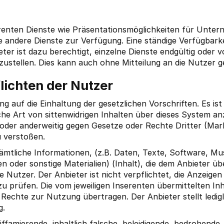
serenten Dienste wie Präsentationsmöglichkeiten für Unt
 andere Dienste zur Verfügung. Eine ständige Verfügbarke
eter ist dazu berechtigt, einzelne Dienste endgültig oder
ustellen. Dies kann auch ohne Mitteilung an die Nutzer 
lichten der Nutzer
ng auf die Einhaltung der gesetzlichen Vorschriften. Es is
iche Art von sittenwidrigen Inhalten über dieses System a
oder anderweitig gegen Gesetze oder Rechte Dritter (Ma
 verstoßen.
ämtliche Informationen, (z.B. Daten, Texte, Software, Mu
n oder sonstige Materialien) (Inhalt), die dem Anbieter üb
e Nutzer. Der Anbieter ist nicht verpflichtet, die Anzeige
u prüfen. Die vom jeweiligen Inserenten übermittelten Inh
 Rechte zur Nutzung übertragen. Der Anbieter stellt ledi
g.
iffamierende, inhaltlich falsche, beleidigende, bedrohende