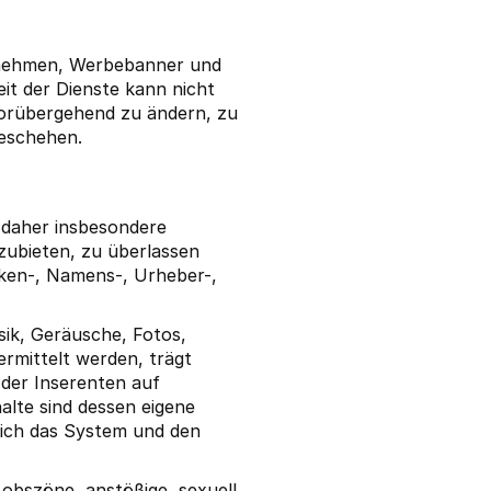
ernehmen, Werbebanner und
it der Dienste kann nicht
 vorübergehend zu ändern, zu
geschehen.
t daher insbesondere
nzubieten, zu überlassen
rken-, Namens-, Urheber-,
sik, Geräusche, Fotos,
ermittelt werden, trägt
n der Inserenten auf
alte sind dessen eigene
glich das System und den
, obszöne, anstößige, sexuell