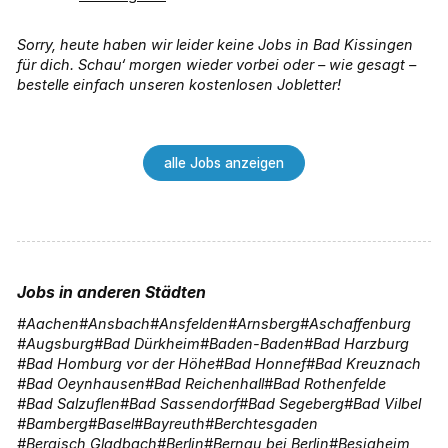
Sorry, heute haben wir leider keine Jobs in Bad Kissingen
für dich. Schau‘ morgen wieder vorbei oder – wie gesagt –
bestelle einfach unseren kostenlosen Jobletter!
alle Jobs anzeigen
Jobs in anderen Städten
Aachen
Ansbach
Ansfelden
Arnsberg
Aschaffenburg
Augsburg
Bad Dürkheim
Baden-Baden
Bad Harzburg
Bad Homburg vor der Höhe
Bad Honnef
Bad Kreuznach
Bad Oeynhausen
Bad Reichenhall
Bad Rothenfelde
Bad Salzuflen
Bad Sassendorf
Bad Segeberg
Bad Vilbel
Bamberg
Basel
Bayreuth
Berchtesgaden
Bergisch Gladbach
Berlin
Bernau bei Berlin
Besigheim