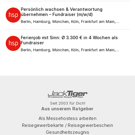
Persönlich wachsen & Verantwortung
übernehmen – Fundraiser (m/w/d)
Berlin, Hamburg, München, Köln, Frankfurt am Main,
Düsseldorf, Stuttgart, Leipzig, Dortmund, Bremen, Essen,
Dresden, Hannover, Nürnberg, Duisburg, Bochum,
Wuppertal, Bielefeld, Bonn, Mannheim, Karlsruhe, Münster,
Ferienjob mit Sinn: Ø 3.300 € in 4 Wochen als
Augsburg, Aachen, Wiesbaden, Gelsenkirchen,
Fundraiser
Mönchengladbach, Braunschweig, Kiel, Chemnitz, Halle
(Saale), Magdeburg, Freiburg im Breisgau, Krefeld, Mainz,
Berlin, Hamburg, München, Köln, Frankfurt am Main,
Lübeck, Erfurt, Rostock, Kassel, Saarbrücken, Potsdam,
Düsseldorf, Stuttgart, Leipzig, Dortmund, Bremen, Essen,
Regensburg, Würzburg, Göttingen, Heidelberg, Tübingen,
Dresden, Hannover, Nürnberg, Duisburg, Bochum,
Ulm, Ingolstadt, Bamberg, Passau
Wuppertal, Bielefeld, Bonn, Mannheim, Karlsruhe, Münster,
Augsburg, Aachen, Wiesbaden, Gelsenkirchen,
Mönchengladbach, Braunschweig, Kiel, Chemnitz, Halle
(Saale), Magdeburg, Freiburg im Breisgau, Krefeld, Mainz,
Lübeck, Erfurt, Rostock, Kassel, Saarbrücken, Potsdam,
Regensburg, Würzburg, Göttingen, Heidelberg, Tübingen,
Ulm, Ingolstadt, Bamberg, Passau
Seit 2003 für Dich!
Aus unserem Ratgeber
Als Messehostess arbeiten
Reisegewerbekarte / Reisegewerbeschein
Gesundheitszeugnis