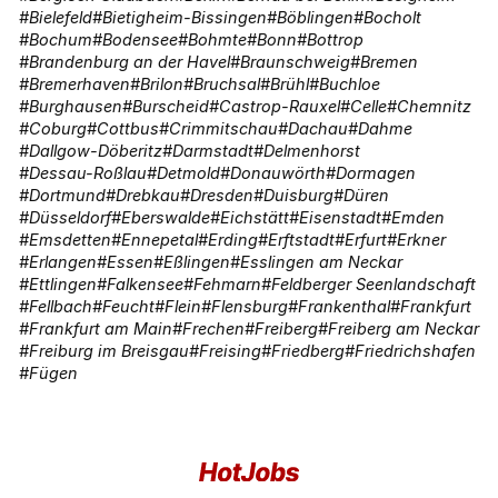
Bielefeld
Bietigheim-Bissingen
Böblingen
Bocholt
Bochum
Bodensee
Bohmte
Bonn
Bottrop
Brandenburg an der Havel
Braunschweig
Bremen
Bremerhaven
Brilon
Bruchsal
Brühl
Buchloe
Burghausen
Burscheid
Castrop-Rauxel
Celle
Chemnitz
Coburg
Cottbus
Crimmitschau
Dachau
Dahme
Dallgow-Döberitz
Darmstadt
Delmenhorst
Dessau-Roßlau
Detmold
Donauwörth
Dormagen
Dortmund
Drebkau
Dresden
Duisburg
Düren
Düsseldorf
Eberswalde
Eichstätt
Eisenstadt
Emden
Emsdetten
Ennepetal
Erding
Erftstadt
Erfurt
Erkner
Erlangen
Essen
Eßlingen
Esslingen am Neckar
Ettlingen
Falkensee
Fehmarn
Feldberger Seenlandschaft
Fellbach
Feucht
Flein
Flensburg
Frankenthal
Frankfurt
Frankfurt am Main
Frechen
Freiberg
Freiberg am Neckar
Freiburg im Breisgau
Freising
Friedberg
Friedrichshafen
Fügen