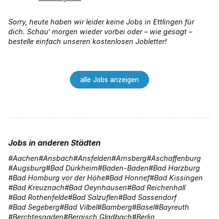
Sorry, heute haben wir leider keine Jobs in Ettlingen für
dich. Schau‘ morgen wieder vorbei oder – wie gesagt –
bestelle einfach unseren kostenlosen Jobletter!
alle Jobs anzeigen
Jobs in anderen Städten
Aachen
Ansbach
Ansfelden
Arnsberg
Aschaffenburg
Augsburg
Bad Dürkheim
Baden-Baden
Bad Harzburg
Bad Homburg vor der Höhe
Bad Honnef
Bad Kissingen
Bad Kreuznach
Bad Oeynhausen
Bad Reichenhall
Bad Rothenfelde
Bad Salzuflen
Bad Sassendorf
Bad Segeberg
Bad Vilbel
Bamberg
Basel
Bayreuth
Berchtesgaden
Bergisch Gladbach
Berlin