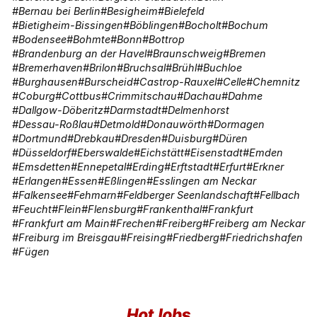
Bernau bei Berlin
Besigheim
Bielefeld
Bietigheim-Bissingen
Böblingen
Bocholt
Bochum
Bodensee
Bohmte
Bonn
Bottrop
Brandenburg an der Havel
Braunschweig
Bremen
Bremerhaven
Brilon
Bruchsal
Brühl
Buchloe
Burghausen
Burscheid
Castrop-Rauxel
Celle
Chemnitz
Coburg
Cottbus
Crimmitschau
Dachau
Dahme
Dallgow-Döberitz
Darmstadt
Delmenhorst
Dessau-Roßlau
Detmold
Donauwörth
Dormagen
Dortmund
Drebkau
Dresden
Duisburg
Düren
Düsseldorf
Eberswalde
Eichstätt
Eisenstadt
Emden
Emsdetten
Ennepetal
Erding
Erftstadt
Erfurt
Erkner
Erlangen
Essen
Eßlingen
Esslingen am Neckar
Falkensee
Fehmarn
Feldberger Seenlandschaft
Fellbach
Feucht
Flein
Flensburg
Frankenthal
Frankfurt
Frankfurt am Main
Frechen
Freiberg
Freiberg am Neckar
Freiburg im Breisgau
Freising
Friedberg
Friedrichshafen
Fügen