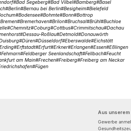
endorf
Bad Segeberg
Bad Vilbel
Bamberg
Basel
ach
Berlin
Bernau bei Berlin
Besigheim
Bielefeld
Bochum
Bodensee
Bohmte
Bonn
Bottrop
Bremen
Bremerhaven
Brilon
Bruchsal
Brühl
Buchloe
elle
Chemnitz
Coburg
Cottbus
Crimmitschau
Dachau
menhorst
Dessau-Roßlau
Detmold
Donauwörth
Duisburg
Düren
Düsseldorf
Eberswalde
Eichstätt
Erding
Erftstadt
Erfurt
Erkner
Erlangen
Essen
Eßlingen
Fehmarn
Feldberger Seenlandschaft
Fellbach
Feucht
ankfurt am Main
Frechen
Freiberg
Freiberg am Neckar
Friedrichshafen
Fügen
Aus unserem
Gewerbe anme
Gesundheitszeu