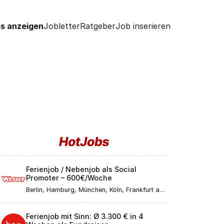
s anzeigen
Jobletter
Ratgeber
Job inserieren
Ferienjob / Nebenjob als Social
Promoter – 600€/Woche
Berlin, Hamburg, München, Köln, Frankfurt am
Main, Essen, Dortmund, Stuttgart, Düsseldorf,
Bremen, Hannover, Duisburg, Nürnberg,
Leipzig, Dresden, Bochum, Wuppertal,
Ferienjob mit Sinn: Ø 3.300 € in 4
Bielefeld, Bonn, Mannheim, Karlsruhe,