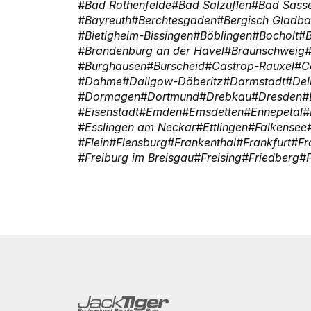
Bad Rothenfelde
Bad Salzuflen
Bad Sass
Bayreuth
Berchtesgaden
Bergisch Gladb
Bietigheim-Bissingen
Böblingen
Bocholt
Brandenburg an der Havel
Braunschweig
Burghausen
Burscheid
Castrop-Rauxel
C
Dahme
Dallgow-Döberitz
Darmstadt
Del
Dormagen
Dortmund
Drebkau
Dresden
Eisenstadt
Emden
Emsdetten
Ennepetal
Esslingen am Neckar
Ettlingen
Falkensee
Flein
Flensburg
Frankenthal
Frankfurt
Fr
Freiburg im Breisgau
Freising
Friedberg