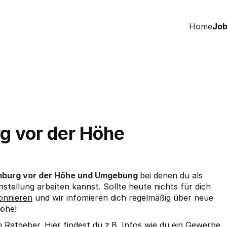
Home
Job
g vor der Höhe
mburg vor der Höhe und Umgebung
bei denen du als
nstellung arbeiten kannst. Sollte heute nichts für dich
onnieren
und wir infomieren dich regelmäßig über neue
öhe!
em
Ratgeber
. Hier findest du z.B. Infos wie du ein
Gewerbe