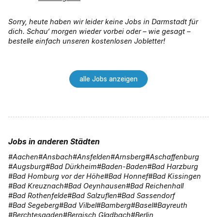
Sorry, heute haben wir leider keine Jobs in Darmstadt für
dich. Schau‘ morgen wieder vorbei oder – wie gesagt –
bestelle einfach unseren kostenlosen Jobletter!
alle Jobs anzeigen
Jobs in anderen Städten
Aachen
Ansbach
Ansfelden
Arnsberg
Aschaffenburg
Augsburg
Bad Dürkheim
Baden-Baden
Bad Harzburg
Bad Homburg vor der Höhe
Bad Honnef
Bad Kissingen
Bad Kreuznach
Bad Oeynhausen
Bad Reichenhall
Bad Rothenfelde
Bad Salzuflen
Bad Sassendorf
Bad Segeberg
Bad Vilbel
Bamberg
Basel
Bayreuth
Berchtesgaden
Bergisch Gladbach
Berlin