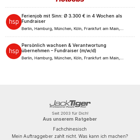
Ferienjob mit Sinn: Ø 3.300 € in 4 Wochen als
Fundraiser
Berlin, Hamburg, München, Köln, Frankfurt am Main,
Düsseldorf, Stuttgart, Leipzig, Dortmund, Bremen, Essen,
Dresden, Hannover, Nürnberg, Duisburg, Bochum,
Wuppertal, Bielefeld, Bonn, Mannheim, Karlsruhe, Münster,
Persönlich wachsen & Verantwortung
Augsburg, Aachen, Wiesbaden, Gelsenkirchen,
übernehmen – Fundraiser (m/w/d)
Mönchengladbach, Braunschweig, Kiel, Chemnitz, Halle
(Saale), Magdeburg, Freiburg im Breisgau, Krefeld, Mainz,
Berlin, Hamburg, München, Köln, Frankfurt am Main,
Lübeck, Erfurt, Rostock, Kassel, Saarbrücken, Potsdam,
Düsseldorf, Stuttgart, Leipzig, Dortmund, Bremen, Essen,
Regensburg, Würzburg, Göttingen, Heidelberg, Tübingen,
Dresden, Hannover, Nürnberg, Duisburg, Bochum,
Ulm, Ingolstadt, Bamberg, Passau
Wuppertal, Bielefeld, Bonn, Mannheim, Karlsruhe, Münster,
Augsburg, Aachen, Wiesbaden, Gelsenkirchen,
Mönchengladbach, Braunschweig, Kiel, Chemnitz, Halle
(Saale), Magdeburg, Freiburg im Breisgau, Krefeld, Mainz,
Lübeck, Erfurt, Rostock, Kassel, Saarbrücken, Potsdam,
Regensburg, Würzburg, Göttingen, Heidelberg, Tübingen,
Ulm, Ingolstadt, Bamberg, Passau
Seit 2003 für Dich!
Aus unserem Ratgeber
Fachchinesisch
Mein Auftraggeber zahlt nicht. Was kann ich machen?