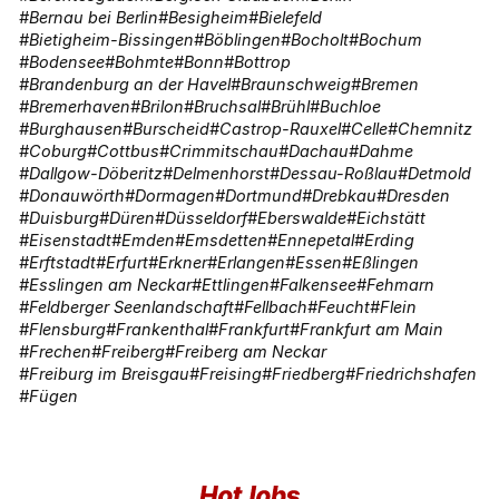
Bernau bei Berlin
Besigheim
Bielefeld
Bietigheim-Bissingen
Böblingen
Bocholt
Bochum
Bodensee
Bohmte
Bonn
Bottrop
Brandenburg an der Havel
Braunschweig
Bremen
Bremerhaven
Brilon
Bruchsal
Brühl
Buchloe
Burghausen
Burscheid
Castrop-Rauxel
Celle
Chemnitz
Coburg
Cottbus
Crimmitschau
Dachau
Dahme
Dallgow-Döberitz
Delmenhorst
Dessau-Roßlau
Detmold
Donauwörth
Dormagen
Dortmund
Drebkau
Dresden
Duisburg
Düren
Düsseldorf
Eberswalde
Eichstätt
Eisenstadt
Emden
Emsdetten
Ennepetal
Erding
Erftstadt
Erfurt
Erkner
Erlangen
Essen
Eßlingen
Esslingen am Neckar
Ettlingen
Falkensee
Fehmarn
Feldberger Seenlandschaft
Fellbach
Feucht
Flein
Flensburg
Frankenthal
Frankfurt
Frankfurt am Main
Frechen
Freiberg
Freiberg am Neckar
Freiburg im Breisgau
Freising
Friedberg
Friedrichshafen
Fügen