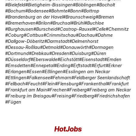
Bielefeld
Bietigheim-Bissingen
Böblingen
Bocholt
Bochum
Bodensee
Bohmte
Bonn
Bottrop
Brandenburg an der Havel
Braunschweig
Bremen
Bremerhaven
Brilon
Bruchsal
Brühl
Buchloe
Burghausen
Burscheid
Castrop-Rauxel
Celle
Chemnitz
Coburg
Cottbus
Crimmitschau
Dachau
Dahme
Dallgow-Döberitz
Darmstadt
Delmenhorst
Dessau-Roßlau
Detmold
Donauwörth
Dormagen
Dortmund
Drebkau
Dresden
Duisburg
Düren
Düsseldorf
Eberswalde
Eichstätt
Eisenstadt
Emden
Emsdetten
Ennepetal
Erding
Erftstadt
Erfurt
Erkner
Erlangen
Essen
Eßlingen
Esslingen am Neckar
Ettlingen
Falkensee
Fehmarn
Feldberger Seenlandschaft
Fellbach
Feucht
Flein
Flensburg
Frankenthal
Frankfurt
Frankfurt am Main
Frechen
Freiberg
Freiberg am Neckar
Freiburg im Breisgau
Freising
Friedberg
Friedrichshafen
Fügen