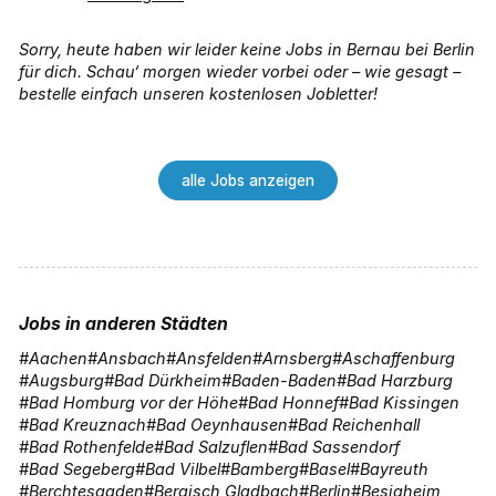
Sorry, heute haben wir leider keine Jobs in Bernau bei Berlin
für dich. Schau‘ morgen wieder vorbei oder – wie gesagt –
bestelle einfach unseren kostenlosen Jobletter!
alle Jobs anzeigen
Jobs in anderen Städten
Aachen
Ansbach
Ansfelden
Arnsberg
Aschaffenburg
Augsburg
Bad Dürkheim
Baden-Baden
Bad Harzburg
Bad Homburg vor der Höhe
Bad Honnef
Bad Kissingen
Bad Kreuznach
Bad Oeynhausen
Bad Reichenhall
Bad Rothenfelde
Bad Salzuflen
Bad Sassendorf
Bad Segeberg
Bad Vilbel
Bamberg
Basel
Bayreuth
Berchtesgaden
Bergisch Gladbach
Berlin
Besigheim