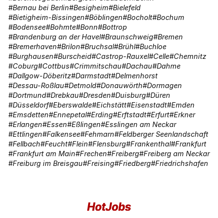
Bernau bei Berlin
Besigheim
Bielefeld
Bietigheim-Bissingen
Böblingen
Bocholt
Bochum
Bodensee
Bohmte
Bonn
Bottrop
Brandenburg an der Havel
Braunschweig
Bremen
Bremerhaven
Brilon
Bruchsal
Brühl
Buchloe
Burghausen
Burscheid
Castrop-Rauxel
Celle
Chemnitz
Coburg
Cottbus
Crimmitschau
Dachau
Dahme
Dallgow-Döberitz
Darmstadt
Delmenhorst
Dessau-Roßlau
Detmold
Donauwörth
Dormagen
Dortmund
Drebkau
Dresden
Duisburg
Düren
Düsseldorf
Eberswalde
Eichstätt
Eisenstadt
Emden
Emsdetten
Ennepetal
Erding
Erftstadt
Erfurt
Erkner
Erlangen
Essen
Eßlingen
Esslingen am Neckar
Ettlingen
Falkensee
Fehmarn
Feldberger Seenlandschaft
Fellbach
Feucht
Flein
Flensburg
Frankenthal
Frankfurt
Frankfurt am Main
Frechen
Freiberg
Freiberg am Neckar
Freiburg im Breisgau
Freising
Friedberg
Friedrichshafen