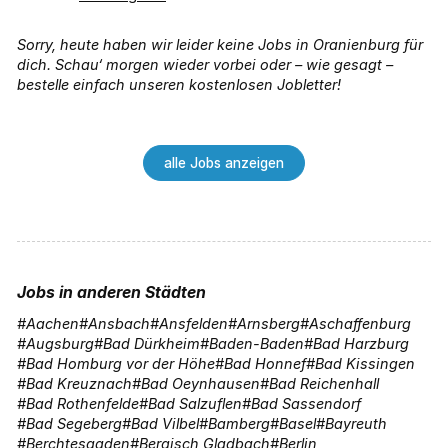
Sorry, heute haben wir leider keine Jobs in Oranienburg für
dich. Schau‘ morgen wieder vorbei oder – wie gesagt –
bestelle einfach unseren kostenlosen Jobletter!
alle Jobs anzeigen
Jobs in anderen Städten
Aachen
Ansbach
Ansfelden
Arnsberg
Aschaffenburg
Augsburg
Bad Dürkheim
Baden-Baden
Bad Harzburg
Bad Homburg vor der Höhe
Bad Honnef
Bad Kissingen
Bad Kreuznach
Bad Oeynhausen
Bad Reichenhall
Bad Rothenfelde
Bad Salzuflen
Bad Sassendorf
Bad Segeberg
Bad Vilbel
Bamberg
Basel
Bayreuth
Berchtesgaden
Bergisch Gladbach
Berlin