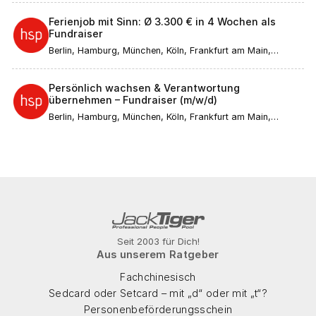
Ferienjob mit Sinn: Ø 3.300 € in 4 Wochen als
Fundraiser
Berlin, Hamburg, München, Köln, Frankfurt am Main,
Düsseldorf, Stuttgart, Leipzig, Dortmund, Bremen, Essen,
Dresden, Hannover, Nürnberg, Duisburg, Bochum,
Wuppertal, Bielefeld, Bonn, Mannheim, Karlsruhe, Münster,
Persönlich wachsen & Verantwortung
Augsburg, Aachen, Wiesbaden, Gelsenkirchen,
übernehmen – Fundraiser (m/w/d)
Mönchengladbach, Braunschweig, Kiel, Chemnitz, Halle
(Saale), Magdeburg, Freiburg im Breisgau, Krefeld, Mainz,
Berlin, Hamburg, München, Köln, Frankfurt am Main,
Lübeck, Erfurt, Rostock, Kassel, Saarbrücken, Potsdam,
Düsseldorf, Stuttgart, Leipzig, Dortmund, Bremen, Essen,
Regensburg, Würzburg, Göttingen, Heidelberg, Tübingen,
Dresden, Hannover, Nürnberg, Duisburg, Bochum,
Ulm, Ingolstadt, Bamberg, Passau
Wuppertal, Bielefeld, Bonn, Mannheim, Karlsruhe, Münster,
Augsburg, Aachen, Wiesbaden, Gelsenkirchen,
Mönchengladbach, Braunschweig, Kiel, Chemnitz, Halle
(Saale), Magdeburg, Freiburg im Breisgau, Krefeld, Mainz,
Lübeck, Erfurt, Rostock, Kassel, Saarbrücken, Potsdam,
Regensburg, Würzburg, Göttingen, Heidelberg, Tübingen,
Ulm, Ingolstadt, Bamberg, Passau
Seit 2003 für Dich!
Aus unserem Ratgeber
Fachchinesisch
Sedcard oder Setcard – mit „d“ oder mit „t“?
Personenbeförderungsschein