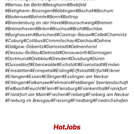
Bernau bei Berlin
Besigheim
Bielefeld
Bietigheim-Bissingen
Böblingen
Bocholt
Bochum
Bodensee
Bohmte
Bonn
Bottrop
Brandenburg an der Havel
Braunschweig
Bremen
Bremerhaven
Brilon
Bruchsal
Brühl
Buchloe
Burghausen
Burscheid
Castrop-Rauxel
Celle
Chemnitz
Coburg
Cottbus
Crimmitschau
Dachau
Dahme
Dallgow-Döberitz
Darmstadt
Delmenhorst
Dessau-Roßlau
Detmold
Donauwörth
Dormagen
Dortmund
Drebkau
Dresden
Duisburg
Düren
Düsseldorf
Eberswalde
Eichstätt
Eisenstadt
Emden
Emsdetten
Ennepetal
Erding
Erftstadt
Erfurt
Erkner
Erlangen
Essen
Eßlingen
Esslingen am Neckar
Ettlingen
Falkensee
Fehmarn
Feldberger Seenlandschaft
Fellbach
Feucht
Flein
Flensburg
Frankenthal
Frankfurt
Frankfurt am Main
Frechen
Freiberg
Freiberg am Neckar
Freiburg im Breisgau
Freising
Friedberg
Friedrichshafen