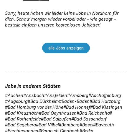
Sorry, heute haben wir leider keine Jobs in Nordhorn für
dich. Schau‘ morgen wieder vorbei oder – wie gesagt –
bestelle einfach unseren kostenlosen Jobletter!
alle Jobs anzeigen
Jobs in anderen Städten
Aachen
Ansbach
Ansfelden
Arnsberg
Aschaffenburg
Augsburg
Bad Dürkheim
Baden-Baden
Bad Harzburg
Bad Homburg vor der Höhe
Bad Honnef
Bad Kissingen
Bad Kreuznach
Bad Oeynhausen
Bad Reichenhall
Bad Rothenfelde
Bad Salzuflen
Bad Sassendorf
Bad Segeberg
Bad Vilbel
Bamberg
Basel
Bayreuth
Berchtesgaden
Bergisch Gladbach
Berlin