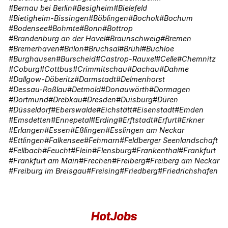
Bernau bei Berlin
Besigheim
Bielefeld
Bietigheim-Bissingen
Böblingen
Bocholt
Bochum
Bodensee
Bohmte
Bonn
Bottrop
Brandenburg an der Havel
Braunschweig
Bremen
Bremerhaven
Brilon
Bruchsal
Brühl
Buchloe
Burghausen
Burscheid
Castrop-Rauxel
Celle
Chemnitz
Coburg
Cottbus
Crimmitschau
Dachau
Dahme
Dallgow-Döberitz
Darmstadt
Delmenhorst
Dessau-Roßlau
Detmold
Donauwörth
Dormagen
Dortmund
Drebkau
Dresden
Duisburg
Düren
Düsseldorf
Eberswalde
Eichstätt
Eisenstadt
Emden
Emsdetten
Ennepetal
Erding
Erftstadt
Erfurt
Erkner
Erlangen
Essen
Eßlingen
Esslingen am Neckar
Ettlingen
Falkensee
Fehmarn
Feldberger Seenlandschaft
Fellbach
Feucht
Flein
Flensburg
Frankenthal
Frankfurt
Frankfurt am Main
Frechen
Freiberg
Freiberg am Neckar
Freiburg im Breisgau
Freising
Friedberg
Friedrichshafen