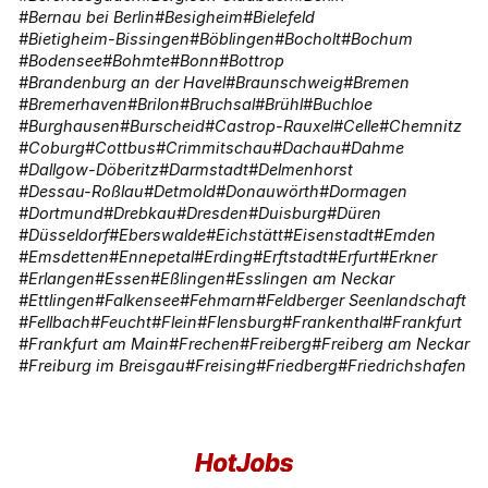
Bernau bei Berlin
Besigheim
Bielefeld
Bietigheim-Bissingen
Böblingen
Bocholt
Bochum
Bodensee
Bohmte
Bonn
Bottrop
Brandenburg an der Havel
Braunschweig
Bremen
Bremerhaven
Brilon
Bruchsal
Brühl
Buchloe
Burghausen
Burscheid
Castrop-Rauxel
Celle
Chemnitz
Coburg
Cottbus
Crimmitschau
Dachau
Dahme
Dallgow-Döberitz
Darmstadt
Delmenhorst
Dessau-Roßlau
Detmold
Donauwörth
Dormagen
Dortmund
Drebkau
Dresden
Duisburg
Düren
Düsseldorf
Eberswalde
Eichstätt
Eisenstadt
Emden
Emsdetten
Ennepetal
Erding
Erftstadt
Erfurt
Erkner
Erlangen
Essen
Eßlingen
Esslingen am Neckar
Ettlingen
Falkensee
Fehmarn
Feldberger Seenlandschaft
Fellbach
Feucht
Flein
Flensburg
Frankenthal
Frankfurt
Frankfurt am Main
Frechen
Freiberg
Freiberg am Neckar
Freiburg im Breisgau
Freising
Friedberg
Friedrichshafen