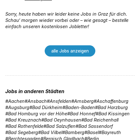
Sorry, heute haben wir leider keine Jobs in Graz für dich.
Schau‘ morgen wieder vorbei oder – wie gesagt – bestelle
einfach unseren kostenlosen Jobletter!
alle Jobs anzeigen
Jobs in anderen Städten
Aachen
Ansbach
Ansfelden
Arnsberg
Aschaffenburg
Augsburg
Bad Dürkheim
Baden-Baden
Bad Harzburg
Bad Homburg vor der Höhe
Bad Honnef
Bad Kissingen
Bad Kreuznach
Bad Oeynhausen
Bad Reichenhall
Bad Rothenfelde
Bad Salzuflen
Bad Sassendorf
Bad Segeberg
Bad Vilbel
Bamberg
Basel
Bayreuth
Berchtesgaden
Bergisch Gladbach
Berlin