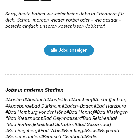
Sorry, heute haben wir leider keine Jobs in Friedberg für
dich. Schau‘ morgen wieder vorbei oder – wie gesagt –
bestelle einfach unseren kostenlosen Jobletter!
alle Jobs anzeigen
Jobs in anderen Städten
Aachen
Ansbach
Ansfelden
Arnsberg
Aschaffenburg
Augsburg
Bad Dürkheim
Baden-Baden
Bad Harzburg
Bad Homburg vor der Höhe
Bad Honnef
Bad Kissingen
Bad Kreuznach
Bad Oeynhausen
Bad Reichenhall
Bad Rothenfelde
Bad Salzuflen
Bad Sassendorf
Bad Segeberg
Bad Vilbel
Bamberg
Basel
Bayreuth
Berchtesgaden
Bergisch Gladbach
Berlin