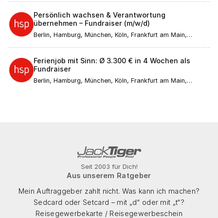
Persönlich wachsen & Verantwortung
übernehmen – Fundraiser (m/w/d)
Berlin, Hamburg, München, Köln, Frankfurt am Main,
Düsseldorf, Stuttgart, Leipzig, Dortmund, Bremen, Essen,
Dresden, Hannover, Nürnberg, Duisburg, Bochum,
Wuppertal, Bielefeld, Bonn, Mannheim, Karlsruhe, Münster,
Ferienjob mit Sinn: Ø 3.300 € in 4 Wochen als
Augsburg, Aachen, Wiesbaden, Gelsenkirchen,
Fundraiser
Mönchengladbach, Braunschweig, Kiel, Chemnitz, Halle
(Saale), Magdeburg, Freiburg im Breisgau, Krefeld, Mainz,
Berlin, Hamburg, München, Köln, Frankfurt am Main,
Lübeck, Erfurt, Rostock, Kassel, Saarbrücken, Potsdam,
Düsseldorf, Stuttgart, Leipzig, Dortmund, Bremen, Essen,
Regensburg, Würzburg, Göttingen, Heidelberg, Tübingen,
Dresden, Hannover, Nürnberg, Duisburg, Bochum,
Ulm, Ingolstadt, Bamberg, Passau
Wuppertal, Bielefeld, Bonn, Mannheim, Karlsruhe, Münster,
Augsburg, Aachen, Wiesbaden, Gelsenkirchen,
Mönchengladbach, Braunschweig, Kiel, Chemnitz, Halle
(Saale), Magdeburg, Freiburg im Breisgau, Krefeld, Mainz,
Lübeck, Erfurt, Rostock, Kassel, Saarbrücken, Potsdam,
Regensburg, Würzburg, Göttingen, Heidelberg, Tübingen,
Ulm, Ingolstadt, Bamberg, Passau
Seit 2003 für Dich!
Aus unserem Ratgeber
Mein Auftraggeber zahlt nicht. Was kann ich machen?
Sedcard oder Setcard – mit „d“ oder mit „t“?
Reisegewerbekarte / Reisegewerbeschein