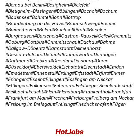
Bernau bei Berlin
Besigheim
Bielefeld
Bietigheim-Bissingen
Böblingen
Bocholt
Bochum
Bodensee
Bohmte
Bonn
Bottrop
Brandenburg an der Havel
Braunschweig
Bremen
Bremerhaven
Brilon
Bruchsal
Brühl
Buchloe
Burghausen
Burscheid
Castrop-Rauxel
Celle
Chemnitz
Coburg
Cottbus
Crimmitschau
Dachau
Dahme
Dallgow-Döberitz
Darmstadt
Delmenhorst
Dessau-Roßlau
Detmold
Donauwörth
Dormagen
Dortmund
Drebkau
Dresden
Duisburg
Düren
Düsseldorf
Eberswalde
Eichstätt
Eisenstadt
Emden
Emsdetten
Ennepetal
Erding
Erftstadt
Erfurt
Erkner
Erlangen
Essen
Eßlingen
Esslingen am Neckar
Ettlingen
Falkensee
Fehmarn
Feldberger Seenlandschaft
Fellbach
Feucht
Flein
Flensburg
Frankenthal
Frankfurt
Frankfurt am Main
Frechen
Freiberg
Freiberg am Neckar
Freiburg im Breisgau
Freising
Friedrichshafen
Fügen