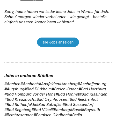
Sorry, heute haben wir leider keine Jobs in Worms für dich.
Schau‘ morgen wieder vorbei oder – wie gesagt – bestelle
einfach unseren kostenlosen Jobletter!
alle Jobs anzeigen
Jobs in anderen Städten
Aachen
Ansbach
Ansfelden
Arnsberg
Aschaffenburg
Augsburg
Bad Dürkheim
Baden-Baden
Bad Harzburg
Bad Homburg vor der Höhe
Bad Honnef
Bad Kissingen
Bad Kreuznach
Bad Oeynhausen
Bad Reichenhall
Bad Rothenfelde
Bad Salzuflen
Bad Sassendorf
Bad Segeberg
Bad Vilbel
Bamberg
Basel
Bayreuth
Berchtesgaden
Bergisch Gladbach
Berlin