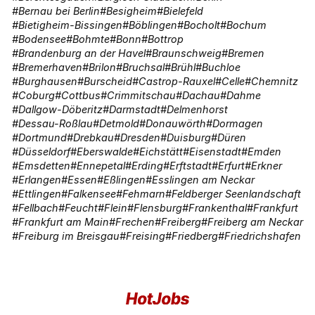
Bernau bei Berlin
Besigheim
Bielefeld
Bietigheim-Bissingen
Böblingen
Bocholt
Bochum
Bodensee
Bohmte
Bonn
Bottrop
Brandenburg an der Havel
Braunschweig
Bremen
Bremerhaven
Brilon
Bruchsal
Brühl
Buchloe
Burghausen
Burscheid
Castrop-Rauxel
Celle
Chemnitz
Coburg
Cottbus
Crimmitschau
Dachau
Dahme
Dallgow-Döberitz
Darmstadt
Delmenhorst
Dessau-Roßlau
Detmold
Donauwörth
Dormagen
Dortmund
Drebkau
Dresden
Duisburg
Düren
Düsseldorf
Eberswalde
Eichstätt
Eisenstadt
Emden
Emsdetten
Ennepetal
Erding
Erftstadt
Erfurt
Erkner
Erlangen
Essen
Eßlingen
Esslingen am Neckar
Ettlingen
Falkensee
Fehmarn
Feldberger Seenlandschaft
Fellbach
Feucht
Flein
Flensburg
Frankenthal
Frankfurt
Frankfurt am Main
Frechen
Freiberg
Freiberg am Neckar
Freiburg im Breisgau
Freising
Friedberg
Friedrichshafen