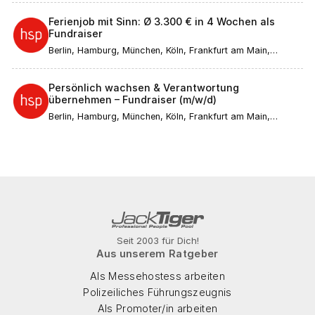
Ferienjob mit Sinn: Ø 3.300 € in 4 Wochen als
Fundraiser
Berlin, Hamburg, München, Köln, Frankfurt am Main,
Düsseldorf, Stuttgart, Leipzig, Dortmund, Bremen, Essen,
Dresden, Hannover, Nürnberg, Duisburg, Bochum,
Wuppertal, Bielefeld, Bonn, Mannheim, Karlsruhe, Münster,
Persönlich wachsen & Verantwortung
Augsburg, Aachen, Wiesbaden, Gelsenkirchen,
übernehmen – Fundraiser (m/w/d)
Mönchengladbach, Braunschweig, Kiel, Chemnitz, Halle
(Saale), Magdeburg, Freiburg im Breisgau, Krefeld, Mainz,
Berlin, Hamburg, München, Köln, Frankfurt am Main,
Lübeck, Erfurt, Rostock, Kassel, Saarbrücken, Potsdam,
Düsseldorf, Stuttgart, Leipzig, Dortmund, Bremen, Essen,
Regensburg, Würzburg, Göttingen, Heidelberg, Tübingen,
Dresden, Hannover, Nürnberg, Duisburg, Bochum,
Ulm, Ingolstadt, Bamberg, Passau
Wuppertal, Bielefeld, Bonn, Mannheim, Karlsruhe, Münster,
Augsburg, Aachen, Wiesbaden, Gelsenkirchen,
Mönchengladbach, Braunschweig, Kiel, Chemnitz, Halle
(Saale), Magdeburg, Freiburg im Breisgau, Krefeld, Mainz,
Lübeck, Erfurt, Rostock, Kassel, Saarbrücken, Potsdam,
Regensburg, Würzburg, Göttingen, Heidelberg, Tübingen,
Ulm, Ingolstadt, Bamberg, Passau
Seit 2003 für Dich!
Aus unserem Ratgeber
Als Messehostess arbeiten
Polizeiliches Führungszeugnis
Als Promoter/in arbeiten