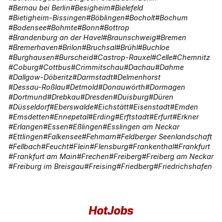
Bernau bei Berlin
Besigheim
Bielefeld
Bietigheim-Bissingen
Böblingen
Bocholt
Bochum
Bodensee
Bohmte
Bonn
Bottrop
Brandenburg an der Havel
Braunschweig
Bremen
Bremerhaven
Brilon
Bruchsal
Brühl
Buchloe
Burghausen
Burscheid
Castrop-Rauxel
Celle
Chemnitz
Coburg
Cottbus
Crimmitschau
Dachau
Dahme
Dallgow-Döberitz
Darmstadt
Delmenhorst
Dessau-Roßlau
Detmold
Donauwörth
Dormagen
Dortmund
Drebkau
Dresden
Duisburg
Düren
Düsseldorf
Eberswalde
Eichstätt
Eisenstadt
Emden
Emsdetten
Ennepetal
Erding
Erftstadt
Erfurt
Erkner
Erlangen
Essen
Eßlingen
Esslingen am Neckar
Ettlingen
Falkensee
Fehmarn
Feldberger Seenlandschaft
Fellbach
Feucht
Flein
Flensburg
Frankenthal
Frankfurt
Frankfurt am Main
Frechen
Freiberg
Freiberg am Neckar
Freiburg im Breisgau
Freising
Friedberg
Friedrichshafen