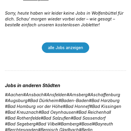
Sorry, heute haben wir leider keine Jobs in Wolfenbüttel für
dich. Schau‘ morgen wieder vorbei oder – wie gesagt –
bestelle einfach unseren kostenlosen Jobletter!
alle Jobs anzeigen
Jobs in anderen Städten
Aachen
Ansbach
Ansfelden
Arnsberg
Aschaffenburg
Augsburg
Bad Dürkheim
Baden-Baden
Bad Harzburg
Bad Homburg vor der Höhe
Bad Honnef
Bad Kissingen
Bad Kreuznach
Bad Oeynhausen
Bad Reichenhall
Bad Rothenfelde
Bad Salzuflen
Bad Sassendorf
Bad Segeberg
Bad Vilbel
Bamberg
Basel
Bayreuth
Berchtesgaden
Bergisch Gladbach
Berlin