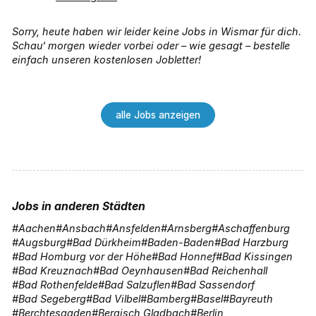
Sorry, heute haben wir leider keine Jobs in Wismar für dich.
Schau‘ morgen wieder vorbei oder – wie gesagt – bestelle
einfach unseren kostenlosen Jobletter!
alle Jobs anzeigen
Jobs in anderen Städten
Aachen
Ansbach
Ansfelden
Arnsberg
Aschaffenburg
Augsburg
Bad Dürkheim
Baden-Baden
Bad Harzburg
Bad Homburg vor der Höhe
Bad Honnef
Bad Kissingen
Bad Kreuznach
Bad Oeynhausen
Bad Reichenhall
Bad Rothenfelde
Bad Salzuflen
Bad Sassendorf
Bad Segeberg
Bad Vilbel
Bamberg
Basel
Bayreuth
Berchtesgaden
Bergisch Gladbach
Berlin