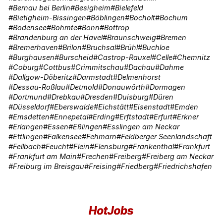
Bernau bei Berlin
Besigheim
Bielefeld
Bietigheim-Bissingen
Böblingen
Bocholt
Bochum
Bodensee
Bohmte
Bonn
Bottrop
Brandenburg an der Havel
Braunschweig
Bremen
Bremerhaven
Brilon
Bruchsal
Brühl
Buchloe
Burghausen
Burscheid
Castrop-Rauxel
Celle
Chemnitz
Coburg
Cottbus
Crimmitschau
Dachau
Dahme
Dallgow-Döberitz
Darmstadt
Delmenhorst
Dessau-Roßlau
Detmold
Donauwörth
Dormagen
Dortmund
Drebkau
Dresden
Duisburg
Düren
Düsseldorf
Eberswalde
Eichstätt
Eisenstadt
Emden
Emsdetten
Ennepetal
Erding
Erftstadt
Erfurt
Erkner
Erlangen
Essen
Eßlingen
Esslingen am Neckar
Ettlingen
Falkensee
Fehmarn
Feldberger Seenlandschaft
Fellbach
Feucht
Flein
Flensburg
Frankenthal
Frankfurt
Frankfurt am Main
Frechen
Freiberg
Freiberg am Neckar
Freiburg im Breisgau
Freising
Friedberg
Friedrichshafen