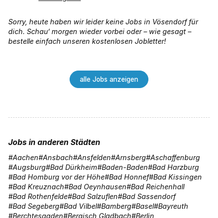
Sorry, heute haben wir leider keine Jobs in Vösendorf für
dich. Schau‘ morgen wieder vorbei oder – wie gesagt –
bestelle einfach unseren kostenlosen Jobletter!
alle Jobs anzeigen
Jobs in anderen Städten
Aachen
Ansbach
Ansfelden
Arnsberg
Aschaffenburg
Augsburg
Bad Dürkheim
Baden-Baden
Bad Harzburg
Bad Homburg vor der Höhe
Bad Honnef
Bad Kissingen
Bad Kreuznach
Bad Oeynhausen
Bad Reichenhall
Bad Rothenfelde
Bad Salzuflen
Bad Sassendorf
Bad Segeberg
Bad Vilbel
Bamberg
Basel
Bayreuth
Berchtesgaden
Bergisch Gladbach
Berlin