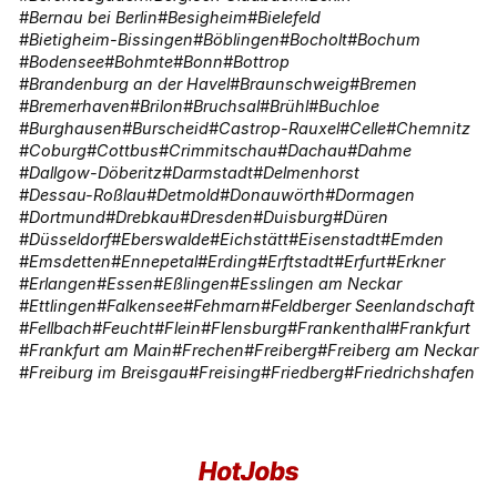
Bernau bei Berlin
Besigheim
Bielefeld
Bietigheim-Bissingen
Böblingen
Bocholt
Bochum
Bodensee
Bohmte
Bonn
Bottrop
Brandenburg an der Havel
Braunschweig
Bremen
Bremerhaven
Brilon
Bruchsal
Brühl
Buchloe
Burghausen
Burscheid
Castrop-Rauxel
Celle
Chemnitz
Coburg
Cottbus
Crimmitschau
Dachau
Dahme
Dallgow-Döberitz
Darmstadt
Delmenhorst
Dessau-Roßlau
Detmold
Donauwörth
Dormagen
Dortmund
Drebkau
Dresden
Duisburg
Düren
Düsseldorf
Eberswalde
Eichstätt
Eisenstadt
Emden
Emsdetten
Ennepetal
Erding
Erftstadt
Erfurt
Erkner
Erlangen
Essen
Eßlingen
Esslingen am Neckar
Ettlingen
Falkensee
Fehmarn
Feldberger Seenlandschaft
Fellbach
Feucht
Flein
Flensburg
Frankenthal
Frankfurt
Frankfurt am Main
Frechen
Freiberg
Freiberg am Neckar
Freiburg im Breisgau
Freising
Friedberg
Friedrichshafen