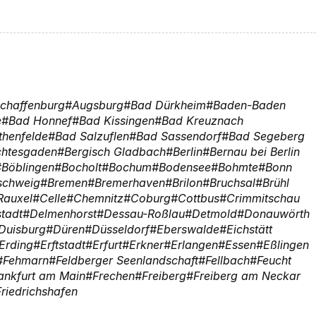
chaffenburg
Augsburg
Bad Dürkheim
Baden-Baden
e
Bad Honnef
Bad Kissingen
Bad Kreuznach
thenfelde
Bad Salzuflen
Bad Sassendorf
Bad Segeberg
chtesgaden
Bergisch Gladbach
Berlin
Bernau bei Berlin
Böblingen
Bocholt
Bochum
Bodensee
Bohmte
Bonn
schweig
Bremen
Bremerhaven
Brilon
Bruchsal
Brühl
Rauxel
Celle
Chemnitz
Coburg
Cottbus
Crimmitschau
tadt
Delmenhorst
Dessau-Roßlau
Detmold
Donauwörth
Duisburg
Düren
Düsseldorf
Eberswalde
Eichstätt
Erding
Erftstadt
Erfurt
Erkner
Erlangen
Essen
Eßlingen
Fehmarn
Feldberger Seenlandschaft
Fellbach
Feucht
ankfurt am Main
Frechen
Freiberg
Freiberg am Neckar
Friedrichshafen