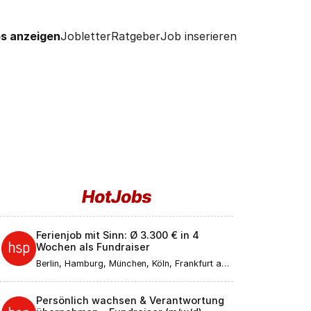
s anzeigen
Jobletter
Ratgeber
Job inserieren
Ferienjob mit Sinn: Ø 3.300 € in 4
Wochen als Fundraiser
Berlin, Hamburg, München, Köln, Frankfurt am
Main, Düsseldorf, Stuttgart, Leipzig,
Dortmund, Bremen, Essen, Dresden, Hannover,
Nürnberg, Duisburg, Bochum, Wuppertal,
Persönlich wachsen & Verantwortung
Bielefeld, Bonn, Mannheim, Karlsruhe, Münster,