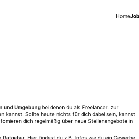
Home
Job
en und Umgebung
bei denen du als Freelancer, zur
en kannst. Sollte heute nichts für dich dabei sein, kannst
nfomieren dich regelmäßig über neue Stellenangebote in
em
Ratgeber
. Hier findest du z.B. Infos wie du ein
Gewerbe