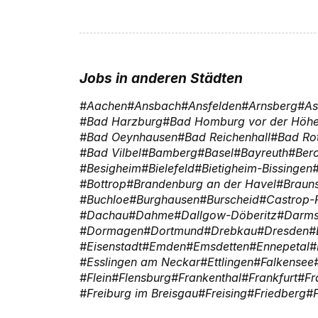
Jobs in anderen Städten
Aachen
Ansbach
Ansfelden
Arnsberg
As
Bad Harzburg
Bad Homburg vor der Höh
Bad Oeynhausen
Bad Reichenhall
Bad Ro
Bad Vilbel
Bamberg
Basel
Bayreuth
Ber
Besigheim
Bielefeld
Bietigheim-Bissingen
Bottrop
Brandenburg an der Havel
Braun
Buchloe
Burghausen
Burscheid
Castrop-
Dachau
Dahme
Dallgow-Döberitz
Darms
Dormagen
Dortmund
Drebkau
Dresden
Eisenstadt
Emden
Emsdetten
Ennepetal
Esslingen am Neckar
Ettlingen
Falkensee
Flein
Flensburg
Frankenthal
Frankfurt
Fr
Freiburg im Breisgau
Freising
Friedberg