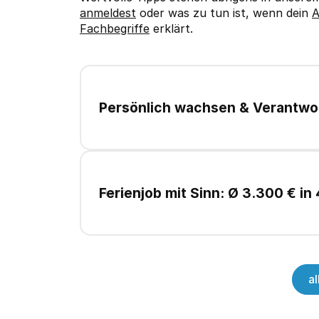
anmeldest
oder was zu tun ist, wenn dein
A
Fachbegriffe
erklärt.
Persönlich wachsen & Verantwo
21
.
07
.
2026
(m/w/d)
Ferienjob mit Sinn: Ø 3.300 € in
21
.
07
.
2026
a