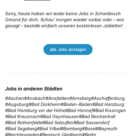
Sorry, heute haben wir leider keine Jobs in Schwäbisch
Gmünd für dich. Schau‘ morgen wieder vorbei oder – wie
gesagt – bestelle einfach unseren kostenlosen Jobletter!
alle Jobs anzeigen
Jobs in anderen Städten
Aachen
Ansbach
Ansfelden
Arnsberg
Aschaffenburg
Augsburg
Bad Dürkheim
Baden-Baden
Bad Harzburg
Bad Homburg vor der Höhe
Bad Honnef
Bad Kissingen
Bad Kreuznach
Bad Oeynhausen
Bad Reichenhall
Bad Rothenfelde
Bad Salzuflen
Bad Sassendorf
Bad Segeberg
Bad Vilbel
Bamberg
Basel
Bayreuth
Berchtesgaden
Bergisch Gladbach
Berlin