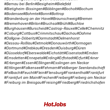
Bernau bei Berlin
Besigheim
Bielefeld
Bietigheim-Bissingen
Böblingen
Bocholt
Bochum
Bodensee
Bohmte
Bonn
Bottrop
Brandenburg an der Havel
Braunschweig
Bremen
Bremerhaven
Brilon
Bruchsal
Brühl
Buchloe
Burghausen
Burscheid
Castrop-Rauxel
Celle
Chemnitz
Coburg
Cottbus
Crimmitschau
Dachau
Dahme
Dallgow-Döberitz
Darmstadt
Delmenhorst
Dessau-Roßlau
Detmold
Donauwörth
Dormagen
Dortmund
Drebkau
Dresden
Duisburg
Düren
Düsseldorf
Eberswalde
Eichstätt
Eisenstadt
Emden
Emsdetten
Ennepetal
Erding
Erftstadt
Erfurt
Erkner
Erlangen
Essen
Eßlingen
Esslingen am Neckar
Ettlingen
Falkensee
Fehmarn
Feldberger Seenlandschaft
Fellbach
Feucht
Flein
Flensburg
Frankenthal
Frankfurt
Frankfurt am Main
Frechen
Freiberg
Freiberg am Neckar
Freiburg im Breisgau
Freising
Friedberg
Friedrichshafen