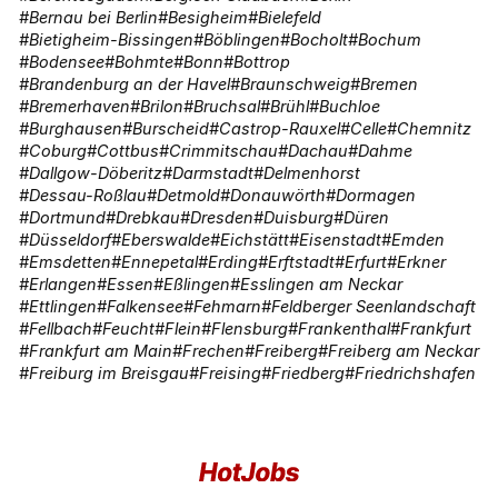
Bernau bei Berlin
Besigheim
Bielefeld
Bietigheim-Bissingen
Böblingen
Bocholt
Bochum
Bodensee
Bohmte
Bonn
Bottrop
Brandenburg an der Havel
Braunschweig
Bremen
Bremerhaven
Brilon
Bruchsal
Brühl
Buchloe
Burghausen
Burscheid
Castrop-Rauxel
Celle
Chemnitz
Coburg
Cottbus
Crimmitschau
Dachau
Dahme
Dallgow-Döberitz
Darmstadt
Delmenhorst
Dessau-Roßlau
Detmold
Donauwörth
Dormagen
Dortmund
Drebkau
Dresden
Duisburg
Düren
Düsseldorf
Eberswalde
Eichstätt
Eisenstadt
Emden
Emsdetten
Ennepetal
Erding
Erftstadt
Erfurt
Erkner
Erlangen
Essen
Eßlingen
Esslingen am Neckar
Ettlingen
Falkensee
Fehmarn
Feldberger Seenlandschaft
Fellbach
Feucht
Flein
Flensburg
Frankenthal
Frankfurt
Frankfurt am Main
Frechen
Freiberg
Freiberg am Neckar
Freiburg im Breisgau
Freising
Friedberg
Friedrichshafen