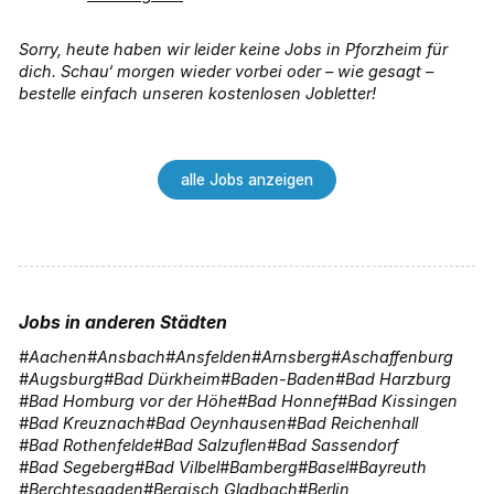
Sorry, heute haben wir leider keine Jobs in Pforzheim für
dich. Schau‘ morgen wieder vorbei oder – wie gesagt –
bestelle einfach unseren kostenlosen Jobletter!
alle Jobs anzeigen
Jobs in anderen Städten
Aachen
Ansbach
Ansfelden
Arnsberg
Aschaffenburg
Augsburg
Bad Dürkheim
Baden-Baden
Bad Harzburg
Bad Homburg vor der Höhe
Bad Honnef
Bad Kissingen
Bad Kreuznach
Bad Oeynhausen
Bad Reichenhall
Bad Rothenfelde
Bad Salzuflen
Bad Sassendorf
Bad Segeberg
Bad Vilbel
Bamberg
Basel
Bayreuth
Berchtesgaden
Bergisch Gladbach
Berlin