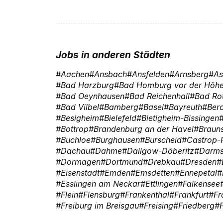
Jobs in anderen Städten
Aachen
Ansbach
Ansfelden
Arnsberg
As
Bad Harzburg
Bad Homburg vor der Höh
Bad Oeynhausen
Bad Reichenhall
Bad Ro
Bad Vilbel
Bamberg
Basel
Bayreuth
Ber
Besigheim
Bielefeld
Bietigheim-Bissingen
Bottrop
Brandenburg an der Havel
Braun
Buchloe
Burghausen
Burscheid
Castrop-
Dachau
Dahme
Dallgow-Döberitz
Darms
Dormagen
Dortmund
Drebkau
Dresden
Eisenstadt
Emden
Emsdetten
Ennepetal
Esslingen am Neckar
Ettlingen
Falkensee
Flein
Flensburg
Frankenthal
Frankfurt
Fr
Freiburg im Breisgau
Freising
Friedberg