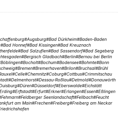
chaffenburg
Augsburg
Bad Dürkheim
Baden-Baden
e
Bad Honnef
Bad Kissingen
Bad Kreuznach
thenfelde
Bad Salzuflen
Bad Sassendorf
Bad Segeberg
chtesgaden
Bergisch Gladbach
Berlin
Bernau bei Berlin
Böblingen
Bocholt
Bochum
Bodensee
Bohmte
Bonn
schweig
Bremen
Bremerhaven
Brilon
Bruchsal
Brühl
Rauxel
Celle
Chemnitz
Coburg
Cottbus
Crimmitschau
tadt
Delmenhorst
Dessau-Roßlau
Detmold
Donauwörth
Duisburg
Düren
Düsseldorf
Eberswalde
Eichstätt
Erding
Erftstadt
Erfurt
Erkner
Erlangen
Essen
Eßlingen
Fehmarn
Feldberger Seenlandschaft
Fellbach
Feucht
ankfurt am Main
Frechen
Freiberg
Freiberg am Neckar
Friedrichshafen