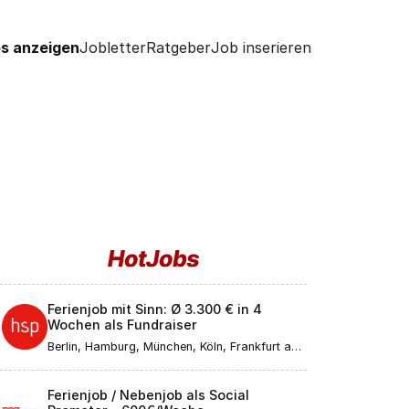
s anzeigen
Jobletter
Ratgeber
Job inserieren
Ferienjob mit Sinn: Ø 3.300 € in 4
Wochen als Fundraiser
Berlin, Hamburg, München, Köln, Frankfurt am
Main, Düsseldorf, Stuttgart, Leipzig,
Dortmund, Bremen, Essen, Dresden, Hannover,
Nürnberg, Duisburg, Bochum, Wuppertal,
Ferienjob / Nebenjob als Social
Bielefeld, Bonn, Mannheim, Karlsruhe, Münster,