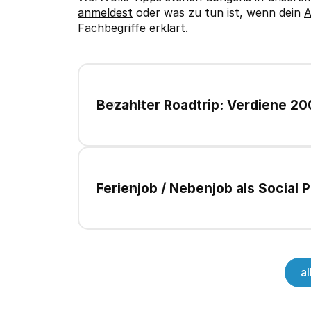
anmeldest
oder was zu tun ist, wenn dein
A
Fachbegriffe
erklärt.
Bezahlter Roadtrip: Verdiene 20
04
.
08
.
2026
für NGOs
Ferienjob / Nebenjob als Socia
11
.
07
.
2026
a