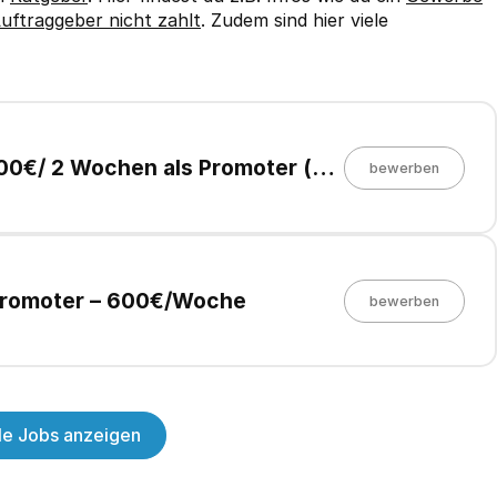
uftraggeber nicht zahlt
. Zudem sind hier viele
00€/ 2 Wochen als Promoter (a)
bewerben
l Promoter – 600€/Woche
bewerben
lle Jobs anzeigen