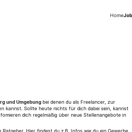
Home
Job
urg und Umgebung
bei denen du als Freelancer, zur
en kannst. Sollte heute nichts für dich dabei sein, kannst
nfomieren dich regelmäßig über neue Stellenangebote in
em
Ratgeber
. Hier findest du z.B. Infos wie du ein
Gewerbe