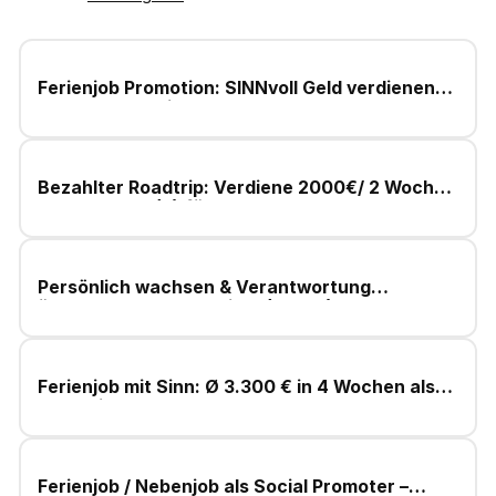
Ferienjob Promotion: SINNvoll Geld verdienen
statt nur zu chillen!
Bezahlter Roadtrip: Verdiene 2000€/ 2 Wochen
als Promoter (a) für NGOs
Persönlich wachsen & Verantwortung
übernehmen – Fundraiser (m/w/d)
Ferienjob mit Sinn: Ø 3.300 € in 4 Wochen als
Fundraiser
Ferienjob / Nebenjob als Social Promoter –