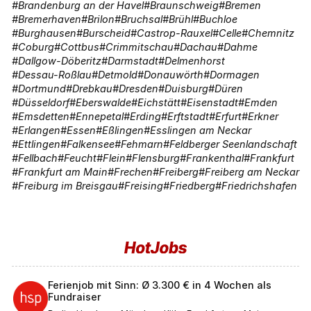
Brandenburg an der Havel
Braunschweig
Bremen
Bremerhaven
Brilon
Bruchsal
Brühl
Buchloe
Burghausen
Burscheid
Castrop-Rauxel
Celle
Chemnitz
Coburg
Cottbus
Crimmitschau
Dachau
Dahme
Dallgow-Döberitz
Darmstadt
Delmenhorst
Dessau-Roßlau
Detmold
Donauwörth
Dormagen
Dortmund
Drebkau
Dresden
Duisburg
Düren
Düsseldorf
Eberswalde
Eichstätt
Eisenstadt
Emden
Emsdetten
Ennepetal
Erding
Erftstadt
Erfurt
Erkner
Erlangen
Essen
Eßlingen
Esslingen am Neckar
Ettlingen
Falkensee
Fehmarn
Feldberger Seenlandschaft
Fellbach
Feucht
Flein
Flensburg
Frankenthal
Frankfurt
Frankfurt am Main
Frechen
Freiberg
Freiberg am Neckar
Freiburg im Breisgau
Freising
Friedberg
Friedrichshafen
Ferienjob mit Sinn: Ø 3.300 € in 4 Wochen als
Fundraiser