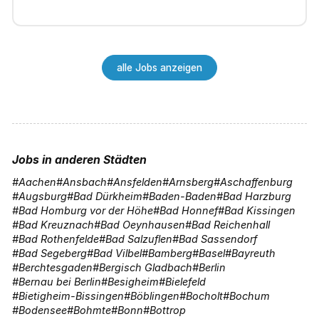
600€/Woche
alle Jobs anzeigen
Jobs in anderen Städten
Aachen
Ansbach
Ansfelden
Arnsberg
Aschaffenburg
Augsburg
Bad Dürkheim
Baden-Baden
Bad Harzburg
Bad Homburg vor der Höhe
Bad Honnef
Bad Kissingen
Bad Kreuznach
Bad Oeynhausen
Bad Reichenhall
Bad Rothenfelde
Bad Salzuflen
Bad Sassendorf
Bad Segeberg
Bad Vilbel
Bamberg
Basel
Bayreuth
Berchtesgaden
Bergisch Gladbach
Berlin
Bernau bei Berlin
Besigheim
Bielefeld
Bietigheim-Bissingen
Böblingen
Bocholt
Bochum
Bodensee
Bohmte
Bonn
Bottrop