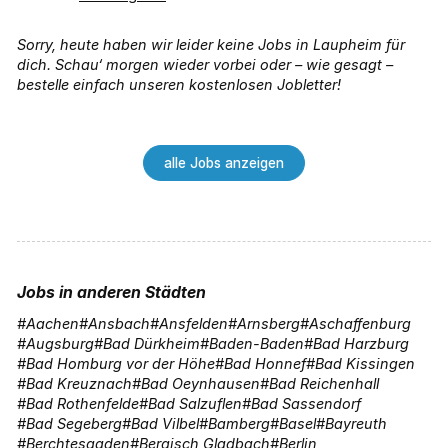
Sorry, heute haben wir leider keine Jobs in Laupheim für
dich. Schau‘ morgen wieder vorbei oder – wie gesagt –
bestelle einfach unseren kostenlosen Jobletter!
alle Jobs anzeigen
Jobs in anderen Städten
Aachen
Ansbach
Ansfelden
Arnsberg
Aschaffenburg
Augsburg
Bad Dürkheim
Baden-Baden
Bad Harzburg
Bad Homburg vor der Höhe
Bad Honnef
Bad Kissingen
Bad Kreuznach
Bad Oeynhausen
Bad Reichenhall
Bad Rothenfelde
Bad Salzuflen
Bad Sassendorf
Bad Segeberg
Bad Vilbel
Bamberg
Basel
Bayreuth
Berchtesgaden
Bergisch Gladbach
Berlin