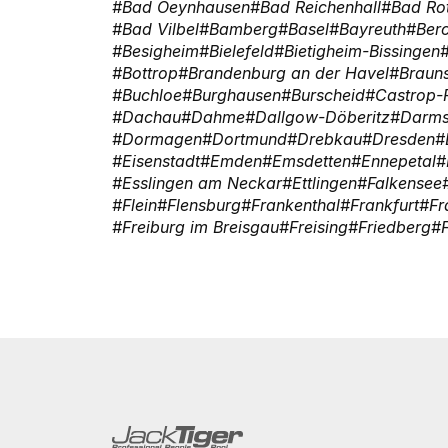
Bad Oeynhausen
Bad Reichenhall
Bad Ro
Bad Vilbel
Bamberg
Basel
Bayreuth
Ber
Besigheim
Bielefeld
Bietigheim-Bissingen
Bottrop
Brandenburg an der Havel
Braun
Buchloe
Burghausen
Burscheid
Castrop-
Dachau
Dahme
Dallgow-Döberitz
Darms
Dormagen
Dortmund
Drebkau
Dresden
Eisenstadt
Emden
Emsdetten
Ennepetal
Esslingen am Neckar
Ettlingen
Falkensee
Flein
Flensburg
Frankenthal
Frankfurt
Fr
Freiburg im Breisgau
Freising
Friedberg