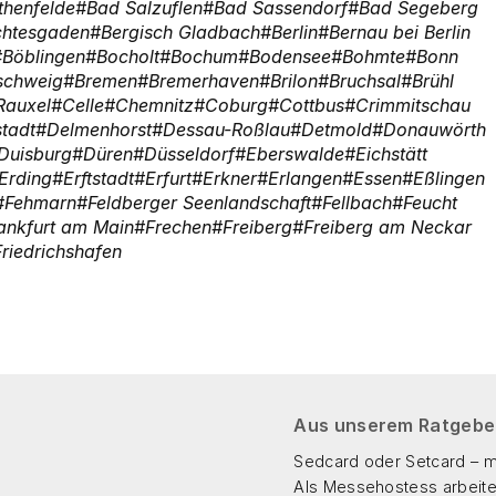
thenfelde
Bad Salzuflen
Bad Sassendorf
Bad Segeberg
chtesgaden
Bergisch Gladbach
Berlin
Bernau bei Berlin
Böblingen
Bocholt
Bochum
Bodensee
Bohmte
Bonn
schweig
Bremen
Bremerhaven
Brilon
Bruchsal
Brühl
Rauxel
Celle
Chemnitz
Coburg
Cottbus
Crimmitschau
tadt
Delmenhorst
Dessau-Roßlau
Detmold
Donauwörth
Duisburg
Düren
Düsseldorf
Eberswalde
Eichstätt
Erding
Erftstadt
Erfurt
Erkner
Erlangen
Essen
Eßlingen
Fehmarn
Feldberger Seenlandschaft
Fellbach
Feucht
ankfurt am Main
Frechen
Freiberg
Freiberg am Neckar
Friedrichshafen
Aus unserem Ratgebe
Sedcard oder Setcard – mi
Als Messehostess arbeit