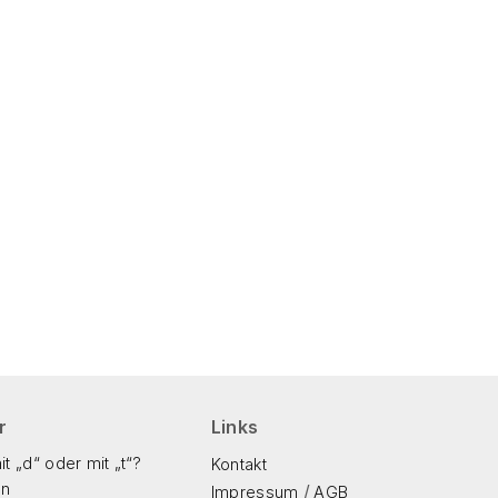
r
Links
t „d“ oder mit „t“?
Kontakt
en
/
Impressum
AGB