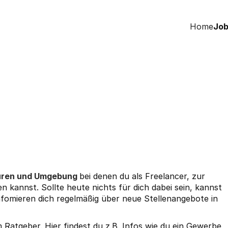
Home
Job
euren und Umgebung
bei denen du als Freelancer, zur
en kannst. Sollte heute nichts für dich dabei sein, kannst
nfomieren dich regelmäßig über neue Stellenangebote in
em
Ratgeber
. Hier findest du z.B. Infos wie du ein
Gewerbe