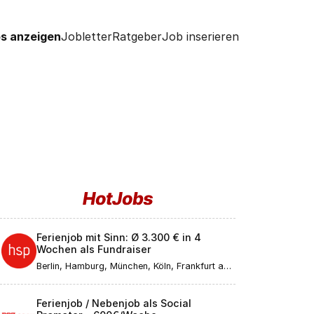
s anzeigen
Jobletter
Ratgeber
Job inserieren
Ferienjob mit Sinn: Ø 3.300 € in 4
Wochen als Fundraiser
Berlin, Hamburg, München, Köln, Frankfurt am
Main, Düsseldorf, Stuttgart, Leipzig,
Dortmund, Bremen, Essen, Dresden, Hannover,
Nürnberg, Duisburg, Bochum, Wuppertal,
Ferienjob / Nebenjob als Social
Bielefeld, Bonn, Mannheim, Karlsruhe, Münster,