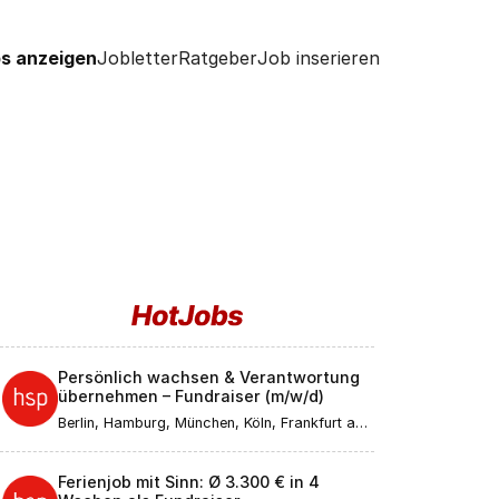
s anzeigen
Jobletter
Ratgeber
Job inserieren
Persönlich wachsen & Verantwortung
übernehmen – Fundraiser (m/w/d)
Berlin, Hamburg, München, Köln, Frankfurt am
Main, Düsseldorf, Stuttgart, Leipzig,
Dortmund, Bremen, Essen, Dresden, Hannover,
Nürnberg, Duisburg, Bochum, Wuppertal,
Ferienjob mit Sinn: Ø 3.300 € in 4
Bielefeld, Bonn, Mannheim, Karlsruhe, Münster,