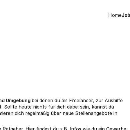
Home
Job
und Umgebung
bei denen du als Freelancer, zur Aushilfe
. Sollte heute nichts für dich dabei sein, kannst du
mieren dich regelmäßig über neue Stellenangebote in
em
Ratgeber
. Hier findest du z.B. Infos wie du ein
Gewerbe