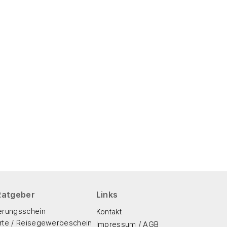
Ratgeber
Links
erungsschein
Kontakt
te / Reisegewerbeschein
/
Impressum
AGB