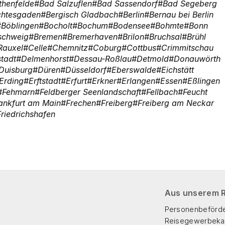
thenfelde
Bad Salzuflen
Bad Sassendorf
Bad Segeberg
chtesgaden
Bergisch Gladbach
Berlin
Bernau bei Berlin
Böblingen
Bocholt
Bochum
Bodensee
Bohmte
Bonn
schweig
Bremen
Bremerhaven
Brilon
Bruchsal
Brühl
Rauxel
Celle
Chemnitz
Coburg
Cottbus
Crimmitschau
tadt
Delmenhorst
Dessau-Roßlau
Detmold
Donauwörth
Duisburg
Düren
Düsseldorf
Eberswalde
Eichstätt
Erding
Erftstadt
Erfurt
Erkner
Erlangen
Essen
Eßlingen
Fehmarn
Feldberger Seenlandschaft
Fellbach
Feucht
ankfurt am Main
Frechen
Freiberg
Freiberg am Neckar
Friedrichshafen
Aus unserem 
Personenbeförd
Reisegewerbekar