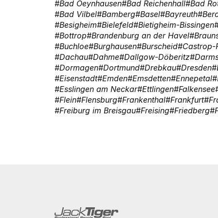
Bad Oeynhausen
Bad Reichenhall
Bad Ro
Bad Vilbel
Bamberg
Basel
Bayreuth
Ber
Besigheim
Bielefeld
Bietigheim-Bissingen
Bottrop
Brandenburg an der Havel
Braun
Buchloe
Burghausen
Burscheid
Castrop-
Dachau
Dahme
Dallgow-Döberitz
Darms
Dormagen
Dortmund
Drebkau
Dresden
Eisenstadt
Emden
Emsdetten
Ennepetal
Esslingen am Neckar
Ettlingen
Falkensee
Flein
Flensburg
Frankenthal
Frankfurt
Fr
Freiburg im Breisgau
Freising
Friedberg