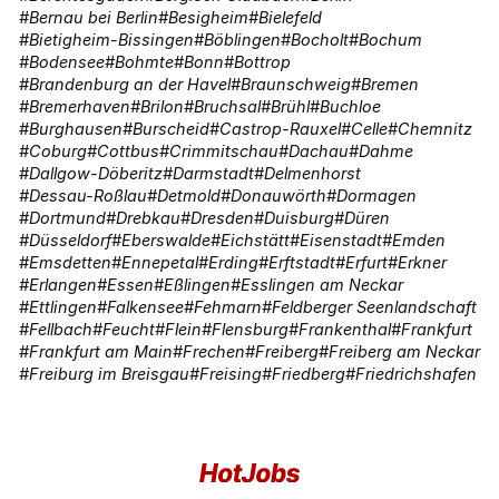
Bernau bei Berlin
Besigheim
Bielefeld
Bietigheim-Bissingen
Böblingen
Bocholt
Bochum
Bodensee
Bohmte
Bonn
Bottrop
Brandenburg an der Havel
Braunschweig
Bremen
Bremerhaven
Brilon
Bruchsal
Brühl
Buchloe
Burghausen
Burscheid
Castrop-Rauxel
Celle
Chemnitz
Coburg
Cottbus
Crimmitschau
Dachau
Dahme
Dallgow-Döberitz
Darmstadt
Delmenhorst
Dessau-Roßlau
Detmold
Donauwörth
Dormagen
Dortmund
Drebkau
Dresden
Duisburg
Düren
Düsseldorf
Eberswalde
Eichstätt
Eisenstadt
Emden
Emsdetten
Ennepetal
Erding
Erftstadt
Erfurt
Erkner
Erlangen
Essen
Eßlingen
Esslingen am Neckar
Ettlingen
Falkensee
Fehmarn
Feldberger Seenlandschaft
Fellbach
Feucht
Flein
Flensburg
Frankenthal
Frankfurt
Frankfurt am Main
Frechen
Freiberg
Freiberg am Neckar
Freiburg im Breisgau
Freising
Friedberg
Friedrichshafen