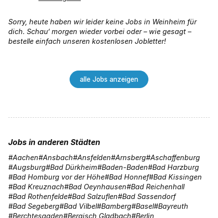
Sorry, heute haben wir leider keine Jobs in Weinheim für
dich. Schau‘ morgen wieder vorbei oder – wie gesagt –
bestelle einfach unseren kostenlosen Jobletter!
alle Jobs anzeigen
Jobs in anderen Städten
Aachen
Ansbach
Ansfelden
Arnsberg
Aschaffenburg
Augsburg
Bad Dürkheim
Baden-Baden
Bad Harzburg
Bad Homburg vor der Höhe
Bad Honnef
Bad Kissingen
Bad Kreuznach
Bad Oeynhausen
Bad Reichenhall
Bad Rothenfelde
Bad Salzuflen
Bad Sassendorf
Bad Segeberg
Bad Vilbel
Bamberg
Basel
Bayreuth
Berchtesgaden
Bergisch Gladbach
Berlin