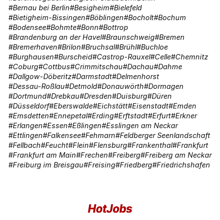
Bernau bei Berlin
Besigheim
Bielefeld
Bietigheim-Bissingen
Böblingen
Bocholt
Bochum
Bodensee
Bohmte
Bonn
Bottrop
Brandenburg an der Havel
Braunschweig
Bremen
Bremerhaven
Brilon
Bruchsal
Brühl
Buchloe
Burghausen
Burscheid
Castrop-Rauxel
Celle
Chemnitz
Coburg
Cottbus
Crimmitschau
Dachau
Dahme
Dallgow-Döberitz
Darmstadt
Delmenhorst
Dessau-Roßlau
Detmold
Donauwörth
Dormagen
Dortmund
Drebkau
Dresden
Duisburg
Düren
Düsseldorf
Eberswalde
Eichstätt
Eisenstadt
Emden
Emsdetten
Ennepetal
Erding
Erftstadt
Erfurt
Erkner
Erlangen
Essen
Eßlingen
Esslingen am Neckar
Ettlingen
Falkensee
Fehmarn
Feldberger Seenlandschaft
Fellbach
Feucht
Flein
Flensburg
Frankenthal
Frankfurt
Frankfurt am Main
Frechen
Freiberg
Freiberg am Neckar
Freiburg im Breisgau
Freising
Friedberg
Friedrichshafen