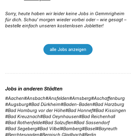
Sorry, heute haben wir leider keine Jobs in Gemmrigheim
für dich. Schau‘ morgen wieder vorbei oder – wie gesagt –
bestelle einfach unseren kostenlosen Jobletter!
alle Jobs anzeigen
Jobs in anderen Städten
Aachen
Ansbach
Ansfelden
Arnsberg
Aschaffenburg
Augsburg
Bad Dürkheim
Baden-Baden
Bad Harzburg
Bad Homburg vor der Höhe
Bad Honnef
Bad Kissingen
Bad Kreuznach
Bad Oeynhausen
Bad Reichenhall
Bad Rothenfelde
Bad Salzuflen
Bad Sassendorf
Bad Segeberg
Bad Vilbel
Bamberg
Basel
Bayreuth
Berchtesgaden
Bergisch Gladbach
Berlin