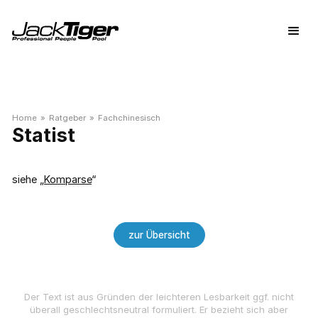
Home
»
Ratgeber
»
Fachchinesisch
Statist
siehe „
Komparse
“
zur Übersicht
Der Text ist aus Gründen der leichteren Lesbarkeit ggf. nicht
überall geschlechts­neutral formuliert. Er bezieht sich aber