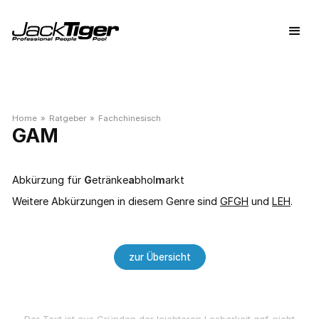
Home
»
Ratgeber
»
Fachchinesisch
GAM
Abkürzung für
G
etränke
a
bhol
m
arkt
Weitere Abkürzungen in diesem Genre sind
GFGH
und
LEH
.
zur Übersicht