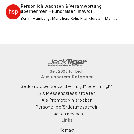
Wuppertal, Bielefeld, Bonn, Mannheim, Karlsruhe, Münster,
Persönlich wachsen & Verantwortung
Augsburg, Aachen, Wiesbaden, Gelsenkirchen,
übernehmen – Fundraiser (m/w/d)
Mönchengladbach, Braunschweig, Kiel, Chemnitz, Halle
(Saale), Magdeburg, Freiburg im Breisgau, Krefeld, Mainz,
Berlin, Hamburg, München, Köln, Frankfurt am Main,
Lübeck, Erfurt, Rostock, Kassel, Saarbrücken, Potsdam,
Düsseldorf, Stuttgart, Leipzig, Dortmund, Bremen, Essen,
Regensburg, Würzburg, Göttingen, Heidelberg, Tübingen,
Dresden, Hannover, Nürnberg, Duisburg, Bochum,
Ulm, Ingolstadt, Bamberg, Passau
Wuppertal, Bielefeld, Bonn, Mannheim, Karlsruhe, Münster,
Augsburg, Aachen, Wiesbaden, Gelsenkirchen,
Mönchengladbach, Braunschweig, Kiel, Chemnitz, Halle
(Saale), Magdeburg, Freiburg im Breisgau, Krefeld, Mainz,
Lübeck, Erfurt, Rostock, Kassel, Saarbrücken, Potsdam,
Regensburg, Würzburg, Göttingen, Heidelberg, Tübingen,
Ulm, Ingolstadt, Bamberg, Passau
Seit 2003 für Dich!
Aus unserem Ratgeber
Sedcard oder Setcard – mit „d“ oder mit „t“?
Als Messehostess arbeiten
Als Promoter/in arbeiten
Personenbeförderungsschein
Fachchinesisch
Links
Kontakt