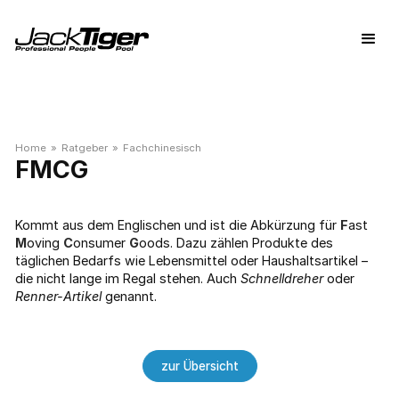
Home
»
Ratgeber
»
Fachchinesisch
FMCG
Kommt aus dem Englischen und ist die Abkürzung für
F
ast
M
oving
C
onsumer
G
oods. Dazu zählen Produkte des
täglichen Bedarfs wie Lebensmittel oder Haushaltsartikel –
die nicht lange im Regal stehen. Auch
Schnelldreher
oder
Renner-Artikel
genannt.
zur Übersicht