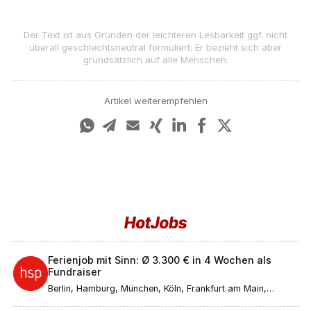
Der Text ist aus Gründen der leichteren Lesbarkeit ggf. nicht
überall geschlechts­neutral formuliert. Er bezieht sich aber
grundsätzlich auf alle Menschen.
Artikel weiterempfehlen
Ferienjob mit Sinn: Ø 3.300 € in 4 Wochen als
Fundraiser
Berlin, Hamburg, München, Köln, Frankfurt am Main,
Düsseldorf, Stuttgart, Leipzig, Dortmund, Bremen, Essen,
Dresden, Hannover, Nürnberg, Duisburg, Bochum,