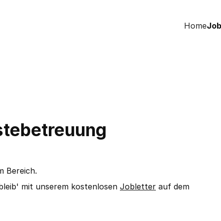
Home
Job
stebetreuung
m Bereich.
bleib' mit unserem kostenlosen
Jobletter
auf dem