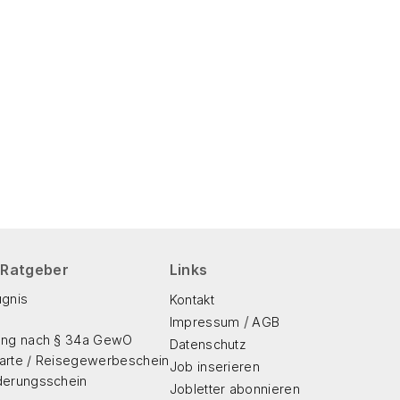
 Ratgeber
Links
gnis
Kontakt
/
Impressum
AGB
ung nach § 34a GewO
Datenschutz
rte / Reisegewerbeschein
Job inserieren
derungsschein
Jobletter abonnieren