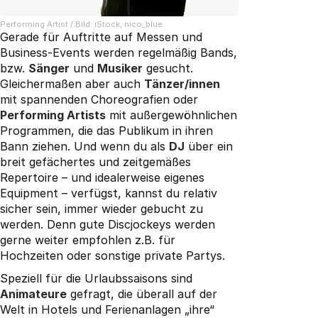
Performing Artist / Bild: iStock, nico_blue
Gerade für Auftritte auf Messen und
Business-Events werden regelmäßig Bands,
bzw.
Sänger
und
Musiker
gesucht.
Gleichermaßen aber auch
Tänzer/innen
mit spannenden Choreografien oder
Performing Artists
mit außergewöhnlichen
Programmen, die das Publikum in ihren
Bann ziehen. Und wenn du als
DJ
über ein
breit gefächertes und zeitgemäßes
Repertoire – und idealerweise eigenes
Equipment – verfügst, kannst du relativ
sicher sein, immer wieder gebucht zu
werden. Denn gute Discjockeys werden
gerne weiter empfohlen z.B. für
Hochzeiten oder sonstige private Partys.
Speziell für die Urlaubssaisons sind
Animateure
gefragt, die überall auf der
Welt in Hotels und Ferienanlagen „ihre“