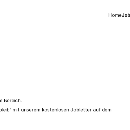
Home
Job
r
m Bereich.
bleib' mit unserem kostenlosen
Jobletter
auf dem