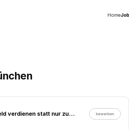
Home
Job
München
ld verdienen statt nur zu
bewerben