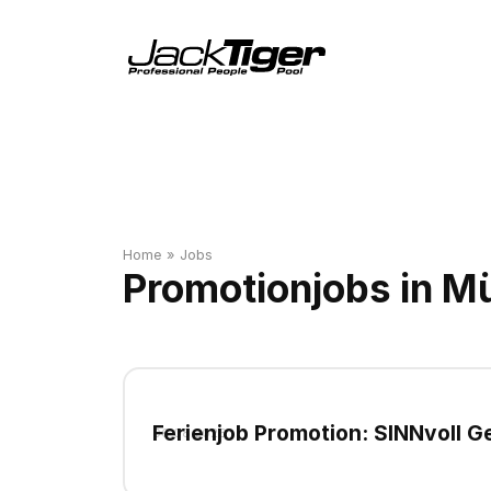
Home
»
Jobs
Promotionjobs in 
Ferienjob Promotion: SINNvoll Ge
06
.
08
.
2026
chillen!