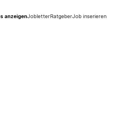
s anzeigen
Jobletter
Ratgeber
Job inserieren