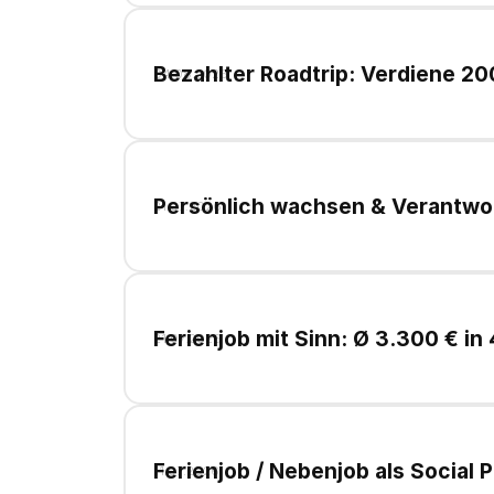
Bezahlter Roadtrip: Verdiene 20
04
.
08
.
2026
für NGOs
Persönlich wachsen & Verantwo
21
.
07
.
2026
(m/w/d)
Ferienjob mit Sinn: Ø 3.300 € in
21
.
07
.
2026
Ferienjob / Nebenjob als Socia
11
.
07
.
2026