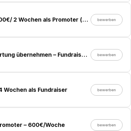
00€/ 2 Wochen als Promoter (a)
bewerben
rtung übernehmen – Fundraiser
bewerben
 4 Wochen als Fundraiser
bewerben
l Promoter – 600€/Woche
bewerben