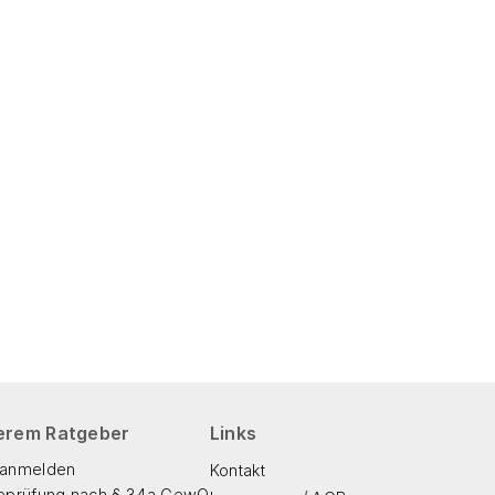
erem Ratgeber
Links
anmelden
Kontakt
eprüfung nach § 34a GewO