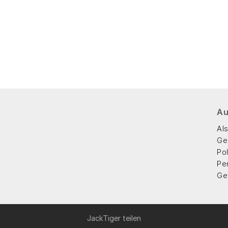
Au
Als
Ge
Po
Pe
Ge
JackTiger teilen