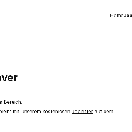
Home
Job
over
m Bereich.
bleib' mit unserem kostenlosen
Jobletter
auf dem