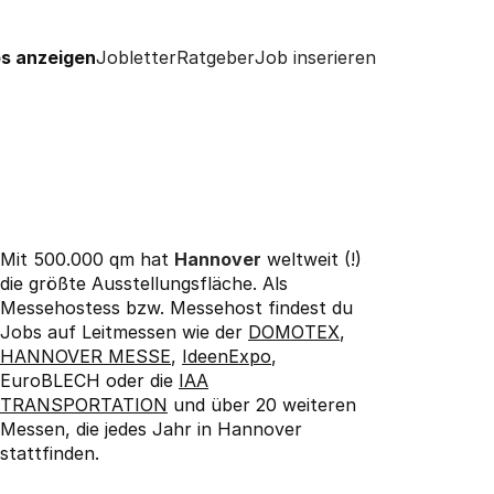
s anzeigen
Jobletter
Ratgeber
Job inserieren
Mit 500.000 qm hat
Hannover
weltweit (!)
die größte Ausstellungsfläche. Als
Messehostess bzw. Messehost findest du
Jobs auf Leitmessen wie der
DOMOTEX
,
HANNOVER MESSE
,
IdeenExpo
,
EuroBLECH oder die
IAA
TRANSPORTATION
und über 20 weiteren
Messen, die jedes Jahr in Hannover
stattfinden.