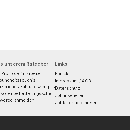
s unserem Ratgeber
Links
 Promoter/in arbeiten
Kontakt
sundheitszeugnis
/
Impressum
AGB
lizeiliches Führungszeugnis
Datenschutz
rsonenbeförderungsschein
Job inserieren
werbe anmelden
Jobletter abonnieren