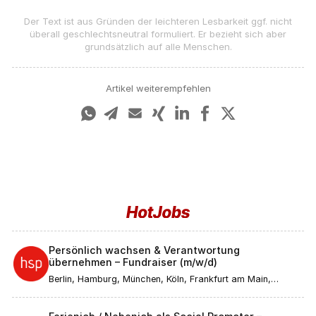
Der Text ist aus Gründen der leichteren Lesbarkeit ggf. nicht
überall geschlechts­neutral formuliert. Er bezieht sich aber
grundsätzlich auf alle Menschen.
Artikel weiterempfehlen
Persönlich wachsen & Verantwortung
übernehmen – Fundraiser (m/w/d)
Berlin, Hamburg, München, Köln, Frankfurt am Main,
Düsseldorf, Stuttgart, Leipzig, Dortmund, Bremen, Essen,
Dresden, Hannover, Nürnberg, Duisburg, Bochum,
Wuppertal, Bielefeld, Bonn, Mannheim, Karlsruhe, Münster,