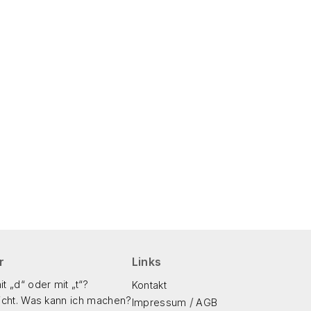
r
Links
t „d“ oder mit „t“?
Kontakt
icht. Was kann ich machen?
/
Impressum
AGB