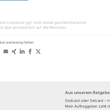
eren Lesbarkeit ggf. nicht überall geschlechts­neutral
ich aber grundsätzlich auf alle Menschen.
ikel weiterempfehlen
Aus unserem Ratgebe
Sedcard oder Setcard – mi
Mein Auftraggeber zahlt n