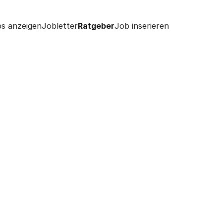
s anzeigen
Jobletter
Ratgeber
Job inserieren